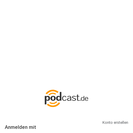
Anmeldung
Hallo Podcast-Hörer! Melde dich hier an. Dich erwarten 1 Million
abonnierbare Podcasts und alles, was Du rund um Podcasting
wissen musst.
Konto erstellen
Anmelden mit