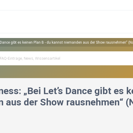
 Dance gibt es keinen Plan B - du kannst niemanden aus der Show rausnehmen“ (Na
ss: „Bei Let’s Dance gibt es k
 aus der Show rausnehmen“ (N