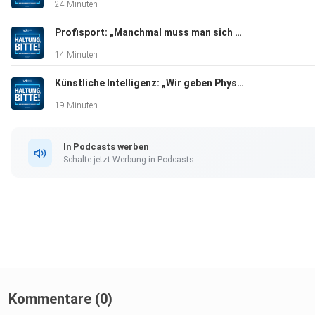
24 Minuten
Profisport: „Manchmal muss man sich gegen den Leistungsdruck und für den Körper entscheiden.“ (Eric Schlösser)
14 Minuten
Künstliche Intelligenz: „Wir geben Physiotherapiepraxen Zeit für das Wesentliche zurück“ (Sven Weidner)
19 Minuten
In Podcasts werben
Schalte jetzt Werbung in Podcasts.
Kommentare (0)