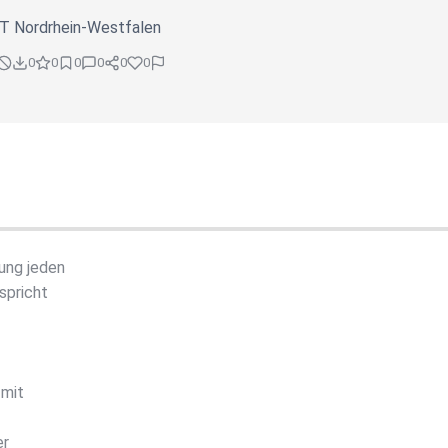
T Nordrhein-Westfalen
0
0
0
0
0
0
ung jeden
spricht
 mit
er