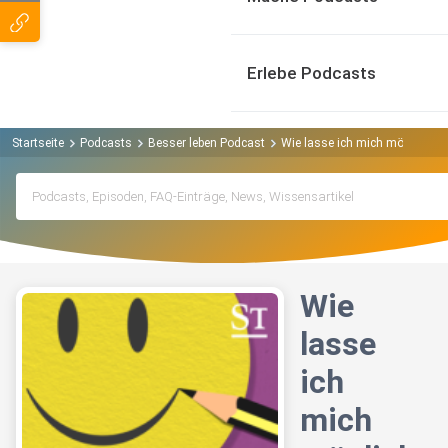
Erlebe Podcasts
Startseite
Podcasts
Besser leben Podcast
Wie lasse ich mich möglichst 
Wie
lasse
ich
mich