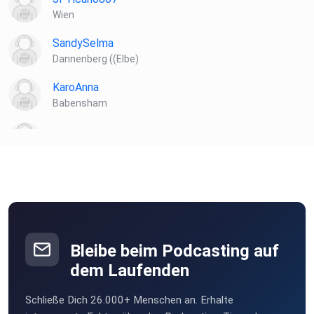
Wien
SandySelma
Dannenberg ((Elbe)
KaroAnna
Babensham
vwsb0bhv
MartinBittner
Wien
Novi
Wien
Bleibe beim Podcasting auf
sabs4u
dem Laufenden
Wien
Schließe Dich 26.000+ Menschen an. Erhalte
Obsacura81