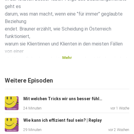
geht es
darum, was man macht, wenn eine "für immer" geglaubte
Beziehung
endet. Brauner erzählt, wie Scheidung in Österreich
funktioniert,
warum sie Klientinnen und Klienten in den meisten Fällen
von einer
Mehr
strittigen Scheidung abrät und was sich mit Kindern ändert.
Und sie
erzählt, wie ein Rosenkrieg auch schon vor einer
Weitere Episoden
Eheschließung
vermieden werden kann. Am wichtigsten ist laut der
Anwältin, über
Mit welchen Tricks wir uns besser fühlen | Replay
die eigenen Rechte Bescheid zu wissen.
24 Minuten
vor 1 Woche
Wie kann ich effizient faul sein? | Replay
29 Minuten
vor 2 Wochen