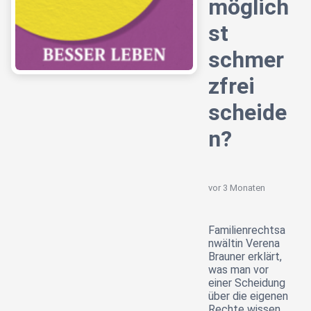
möglich
st
schmer
zfrei
scheide
n?
vor 3 Monaten
Familienrechtsa
nwältin Verena
Brauner erklärt,
was man vor
einer Scheidung
über die eigenen
Rechte wissen