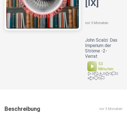
[IX]
vor 3 Monaten
John Scalzi: Das
Imperium der
Ströme -2-
Verrat
53
Minuten
0
0
0
0
0
0
Beschreibung
vor 3 Monaten