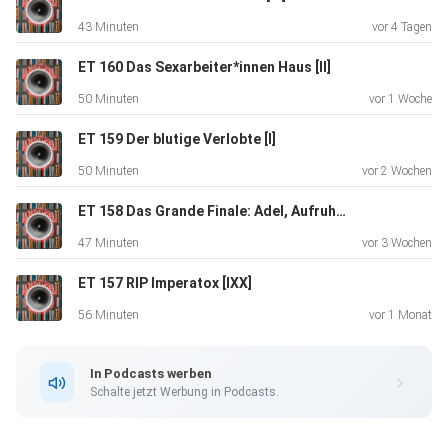
die Kommentarfunktion unter den Folgen im Blog.
43 Minuten
vor 4 Tagen
ET 160 Das Sexarbeiter*innen Haus [II]
Unterstützen könnt Ihr uns via ko-fi.
50 Minuten
vor 1 Woche
ET 159 Der blutige Verlobte [I]
This work is licensed under CC BY-NC 4.0
50 Minuten
vor 2 Wochen
Folge direkt herunterladen
ET 158 Das Grande Finale: Adel, Aufruhr, Abwasch [XX]
47 Minuten
vor 3 Wochen
ET 157 RIP Imperatox [IXX]
56 Minuten
vor 1 Monat
In Podcasts werben
Schalte jetzt Werbung in Podcasts.