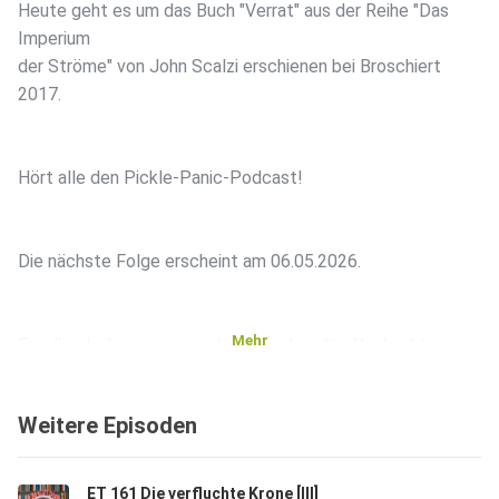
Heute geht es um das Buch "Verrat" aus der Reihe "Das
Imperium
der Ströme" von John Scalzi erschienen bei Broschiert
2017.
Hört alle den Pickle-Panic-Podcast!
Die nächste Folge erscheint am 06.05.2026.
Mehr
Feedback, Anregungen oder einfach nette Nachrichten
empfangen wir
gerne unter: mail@erzaehlturbine.de - @erzaehlturbine auf
Weitere Episoden
Twitter
- @erzaehlturbine@podcasts.social auf Mastodon oder
nutzt einfach
ET 161 Die verfluchte Krone [III]