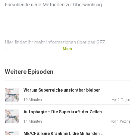
Forschende neue Methoden zur Überwachung.
Hier findet ihr mehr Informationen über das GFZ
Mehr
Helmholtz-Zentrum für Geoforschung:
https://www.gfz.de/
Weitere Episoden
Mehr Informationen über Dr. Annabel Händel vom GFZ
Helmholtz-Zentrum für Geoforschung und ihre Forschung
Warum Superreiche unsichtbar bleiben
findet ihr hier.
19 Minuten
vor 2 Tagen
Autophagie – Die Superkraft der Zellen
Am 29. April wird am International Day in Memory of the
14 Minuten
vor 1 Woche
Victims of Earthquakes global Erdbebenopfern gedacht.
ME/CFS: Eine Krankheit, die Milliarden kostet