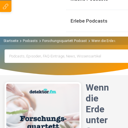
Erlebe Podcasts
Startseite
Podcasts
Forschungsquartett Podcast
Wenn die Erde unter Sp
Wenn
die
Erde
unter