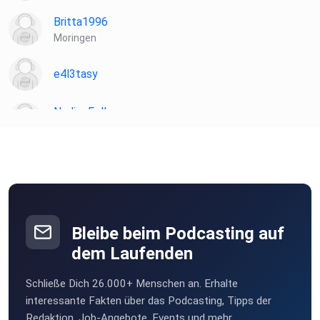
Britta1996
Moringen
e4l3tasy
NadineFella
Köln
awb2111
Darmstadt
musavi
Bleibe beim Podcasting auf
dem Laufenden
Schließe Dich 26.000+ Menschen an. Erhalte
interessante Fakten über das Podcasting, Tipps der
Redaktion, Job-Angebote, Events und mehr.