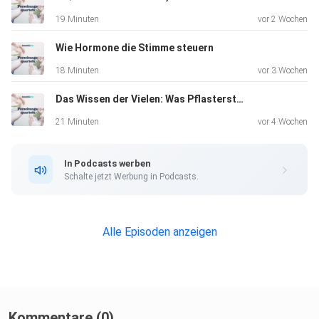
19 Minuten
vor 2 Wochen
️ Artikel zum Nachlesen:
Wie Hormone die Stimme steuern
https://detektor.fm/wissen/forschungsquartett-
18 Minuten
vor 3 Wochen
erdbebenforschung
Das Wissen der Vielen: Was Pflastersteine über die Vergangenheit verraten
21 Minuten
vor 4 Wochen
In Podcasts werben
Schalte jetzt Werbung in Podcasts.
Alle Episoden anzeigen
Kommentare (0)