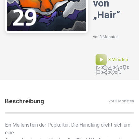
von
„Hair“
vor 3 Monaten
3 Minuten
0
0
0
0
0
0
0
Beschreibung
vor 3 Monaten
Ein Meilenstein der Popkultur: Die Handlung dreht sich um
eine