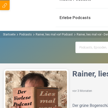
Erlebe Podcasts
Startseite
Podcasts
Rainer, lies mal vor! Podcast
Rainer, lies mal vor - D
Rainer, li
vor 3 Monaten
Der grüne Bogenschü