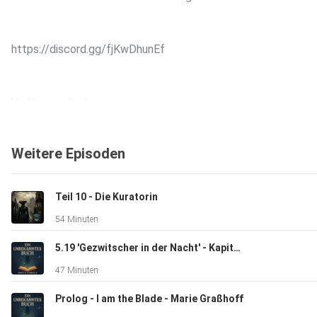
https://discord.gg/fjKwDhunEf
Und hier zu Instagram
Weitere Episoden
https://www.instagram.com/
Teil 10 - Die Kuratorin
Wir freuen uns auf Euch! :D
54 Minuten
5.19 'Gezwitscher in der Nacht' - Kapitel 22 Das Rad der Zeit 5
Hosted on Acast. See acast.com/privacy for more informatio
47 Minuten
Prolog - I am the Blade - Marie Graßhoff