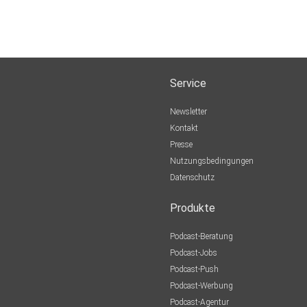
Service
Newsletter
Kontakt
Presse
Nutzungsbedingungen
Datenschutz
Produkte
Podcast-Beratung
Podcast-Jobs
Podcast-Push
Podcast-Werbung
Podcast-Agentur