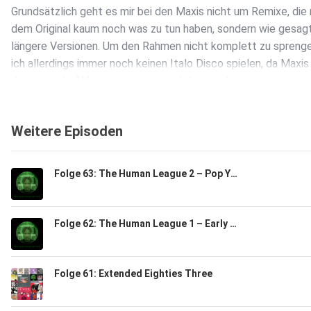
Grundsätzlich geht es mir bei den Maxis nicht um Remixe, die 
dem Original kaum noch was zu tun haben, sondern wie gesag
längere Versionen. Um den Rahmen nicht komplett zu spreng
ich allerdings immer noch keinen Italo Disco spielen, da Maxis
die „normalen“ Versionen waren und das witzlos wäre.
Weitere Episoden
Folge 63: The Human League 2 – Pop Years
Folge 62: The Human League 1 – Early Years
Folge 61: Extended Eighties Three