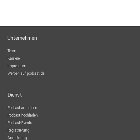
Unternehmen
Team
Karriere
Impressum
Werben auf podcast.de
Dienst
Podcast anmelden
Podcast hochladen
Podcast-Events
Registrierung
Anmeldung