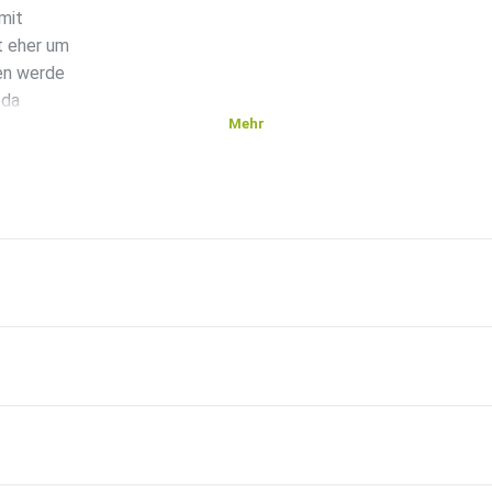
mit
t eher um
en werde
 da
Mehr