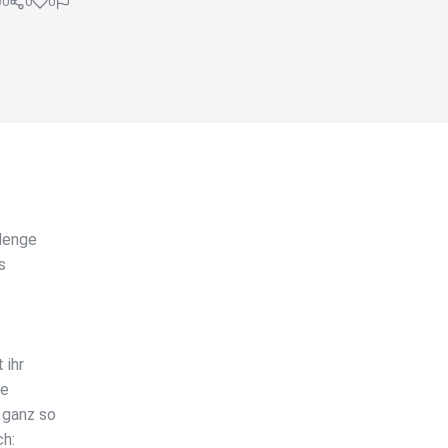
0
0
0
 Menge
s
 ihr
le
 ganz so
ch: