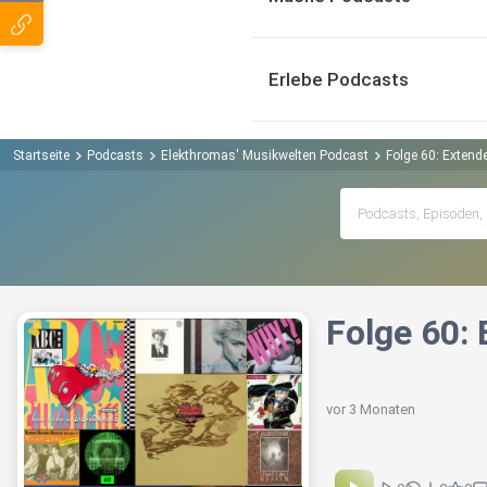
Erlebe Podcasts
Startseite
Podcasts
Elekthromas' Musikwelten Podcast
Folge 60: Extend
Folge 60:
vor 3 Monaten