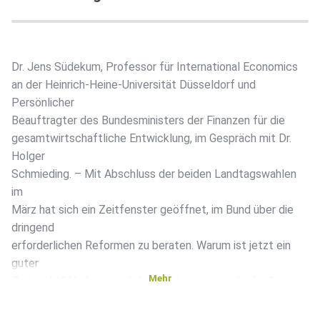
Dr. Jens Südekum, Professor für International Economics
an der Heinrich-Heine-Universität Düsseldorf und
Persönlicher
Beauftragter des Bundesministers der Finanzen für die
gesamtwirtschaftliche Entwicklung, im Gespräch mit Dr.
Holger
Schmieding. – Mit Abschluss der beiden Landtagswahlen
im
März hat sich ein Zeitfenster geöffnet, im Bund über die
dringend
erforderlichen Reformen zu beraten. Warum ist jetzt ein
guter
Mehr
Zeitpunkt? Und wie sind die Beratungen angelaufen? –
Prof.
Südekum gehörte zu den vier Ökonomen, die direkt nach