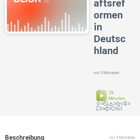
aftsref
ormen
in
Deutsc
hland
vor 3 Monaten
29
Minuten
0
0
0
0
0
0
0
Beschreibung
vor 3 Monaten