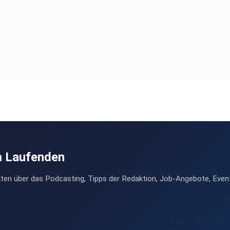
ge Max
er-podcast-szene/id1582621982
m Laufenden
der-podcast-szene
ten über das Podcasting, Tipps der Redaktion, Job-Angebote, Even