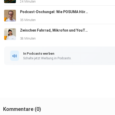
24 Minuten
Podcast-Dschungel: Wie POSUMA Hörern hilft, neue Lieblingsformate zu finden – mit Adrian Breda #55
(Bildrechte: Niklas Keller)
35 Minuten
NAPS
Zwischen Fahrrad, Mikrofon und YouTube - mit ehemaligem Radprofi Rick Zabel #54
Für Themenvorschläge, Nachfragen, Feedback und Interview
38 Minuten
erreicht ihr uns auf diesen Kanälen:
In Podcasts werben
Schalte jetzt Werbung in Podcasts.
redaktion[ät]podcast.de
https://www.linkedin.com/company/69672666/
https://www.facebook.com/podcastportal/
Kommentare (0)