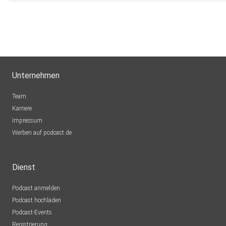
sahinpod2024
NRW
ngfugjw6
Angerberg
Svitllana
Unternehmen
Maishofen
Team
qnjl0zo2
Karriere
Impressum
Heribert
Werben auf podcast.de
Deggendorf
Penno82
Dienst
Nrw
Podcast anmelden
2m6yktbr
Podcast hochladen
Düsseldorf
Podcast-Events
Colombo68
Registrierung