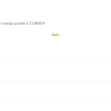
-media-politik-li.3348809
Mehr
Stunde
ber
d
 eurer