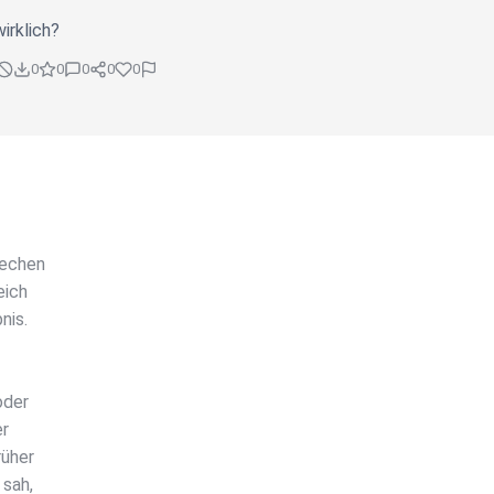
irklich?
0
0
0
0
0
rechen
eich
nis.
oder
er
rüher
 sah,