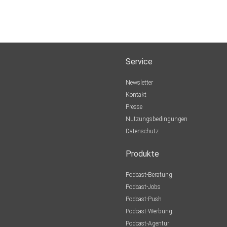
Service
Newsletter
Kontakt
Presse
Nutzungsbedingungen
Datenschutz
Produkte
Podcast-Beratung
Podcast-Jobs
Podcast-Push
Podcast-Werbung
Podcast-Agentur