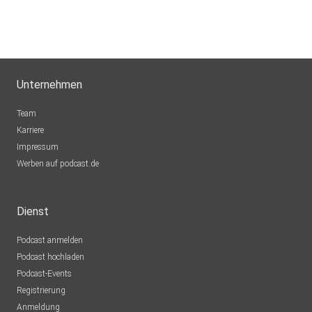
Unternehmen
Team
Karriere
Impressum
Werben auf podcast.de
Dienst
Podcast anmelden
Podcast hochladen
Podcast-Events
Registrierung
Anmeldung