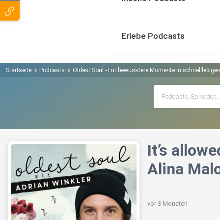
Erlebe Podcasts
Startseite
Podcasts
Oldest Soul - Für bewusstere Momente in schnelllebige
It’s allow
Alina Mal
vor 3 Monaten