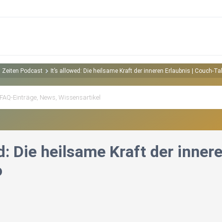
n Zeiten Podcast
It’s allowed: Die heilsame Kraft der inneren Erlaubnis | Couch-Ta
ed: Die heilsame Kraft der inner
o