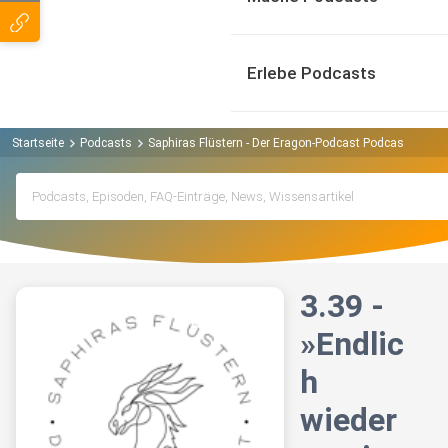
Erlebe Podcasts
Startseite
Podcasts
Saphiras Flüstern - Der Eragon-Podcast Podcast
3.39
3.39 -
»Endlic
h
wieder