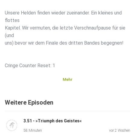
Unsere Helden finden wieder zueinander. Ein kleines und
flottes
Kapitel. Wir vermuten, die letzte Verschnaufpause für sie
(und
uns) bevor wir dem Finale des dritten Bandes begegnen!
Cringe Counter Reset: 1
Mehr
Unser
Discord: ⁠⁠⁠⁠⁠⁠⁠⁠⁠⁠⁠⁠⁠⁠⁠⁠⁠⁠⁠⁠⁠⁠⁠⁠⁠⁠⁠⁠⁠⁠⁠⁠⁠⁠⁠⁠⁠⁠⁠⁠⁠⁠⁠⁠⁠⁠⁠⁠⁠⁠⁠⁠⁠⁠⁠⁠⁠⁠⁠⁠⁠⁠⁠⁠⁠⁠https://discord.gg/QGZTs9azb5⁠⁠⁠⁠⁠⁠⁠⁠⁠⁠⁠⁠⁠⁠⁠⁠⁠⁠⁠
Weitere Episoden
3.51 - »Triumph des Geistes«
58 Minuten
vor 2 Wochen