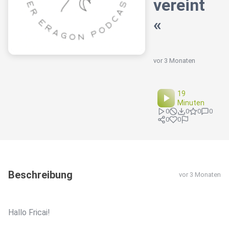
vereint
«
vor 3 Monaten
19
Minuten
0
0
0
0
0
0
Beschreibung
vor 3 Monaten
Hallo Fricai!