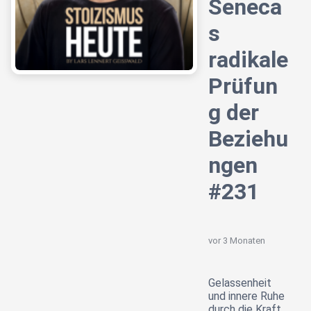
Seneca
s
radikale
Prüfun
g der
Beziehu
ngen
#231
vor 3 Monaten
Gelassenheit
und innere Ruhe
durch die Kraft