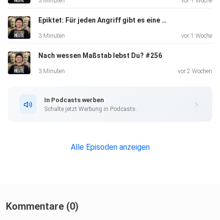
3 Minuten
vor 1 Woche
Freundschaft.
Epiktet: Für jeden Angriff gibt es eine Antwort in dir #257
3 Minuten
vor 1 Woche
Nach wessen Maßstab lebst Du? #256
Viel Spaß beim Hören
3 Minuten
vor 2 Wochen
Lars
In Podcasts werben
Schalte jetzt Werbung in Podcasts.
MEIN #1 BUCH IST DA!
Alle Episoden anzeigen
"Stoische Gelassenheit im Alltag – 21 Briefe für mehr
innere
Ruhe"️
Klick hier zum Buch:
Kommentare (0)
https://www.amazon.de/dp/B0GMWSSFSV