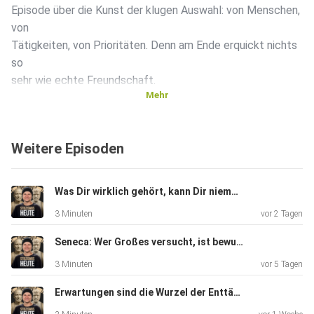
Episode über die Kunst der klugen Auswahl: von Menschen,
von
Tätigkeiten, von Prioritäten. Denn am Ende erquickt nichts
so
sehr wie echte Freundschaft.
Mehr
Drei Lehren gibt uns Seneca mit auf den Weg:
Weitere Episoden
Wähle aus, wem du einen Teil deines Lebens opferst –
nicht
Was Dir wirklich gehört, kann Dir niemand nehmen #260
jeder ist es wert.
3 Minuten
vor 2 Tagen
Manche bringen dir deine Dienste in Rechnung, als würdest
Seneca: Wer Großes versucht, ist bewundernswert – auch wenn er fällt #259
du
3 Minuten
vor 5 Tagen
ihnen etwas schulden.
Erwartungen sind die Wurzel der Enttäuschung #258
Nichts erquickt den Geist so sehr wie treue und innige