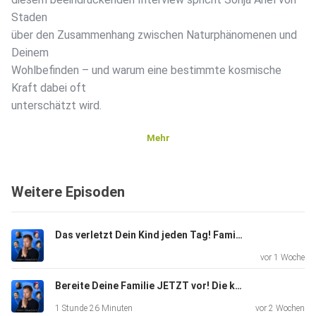
Staden
über den Zusammenhang zwischen Naturphänomenen und
Deinem
Wohlbefinden – und warum eine bestimmte kosmische
Kraft dabei oft
unterschätzt wird.
Mehr
Du bekommst neue Perspektiven darauf, warum sich
Emotionen
Weitere Episoden
plötzlich ohne erkennbaren Auslöser verstärken können,
und
weshalb manche Menschen darauf sensibler reagieren als
Das verletzt Dein Kind jeden Tag! Familientherapeut packt nach 40 Jahren aus | Jan-Uwe Rogge
andere. Am
vor 1 Woche
Ende bleibt eine entscheidende Frage: Was würde sich für
Dich
Bereite Deine Familie JETZT vor! Die kommenden Jahre werden ALLES verändern! | Maxim Mankevich
verändern, wenn Du lernst, mit diesen Einflüssen besser
1 Stunde 26 Minuten
vor 2 Wochen