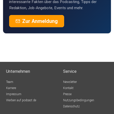
elke-ossege-2QGE
interessante Fakten über das Podcasting, Tipps der
Redaktion, Job-Angebote, Events und mehr.
JV59
Zur Anmeldung
MayaAih
Unternehmen
Service
Team
Newsletter
Karriere
Kontakt
Impressum
Presse
Werben auf podcast.de
Nutzungsbedingungen
Datenschutz