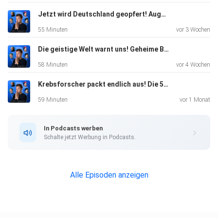
umzugehen?
Jetzt wird Deutschland geopfert! Augenzeuge packt aus: Was an der Front wirklich geschieht... | Patrik Baab
55 Minuten
vor 3 Wochen
Die geistige Welt warnt uns! Geheime Botschaft der Plejaden?! | Pavlina Klemm
58 Minuten
vor 4 Wochen
Erfahre mehr über Sonjas Arbeit: https://www.sonja-
Krebsforscher packt endlich aus! Die 5 größten Krebs-Auslöser | Lothar Hirneise
ariel.com/
59 Minuten
vor 1 Monat
In Podcasts werben
Schalte jetzt Werbung in Podcasts.
Die geäußerten Meinungen und Aussagen dienen
ausschließlich
Alle Episoden anzeigen
Bildungs- und Informationszwecken, ersetzen jedoch keine
therapeutische oder medizinische Beratung.