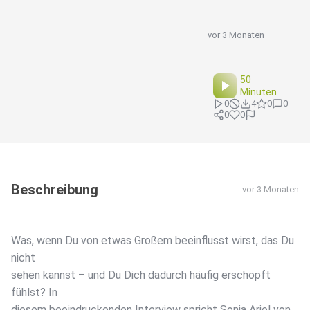
vor 3 Monaten
50
Minuten
0
4
0
0
0
0
Beschreibung
vor 3 Monaten
Was, wenn Du von etwas Großem beeinflusst wirst, das Du
nicht
sehen kannst – und Du Dich dadurch häufig erschöpft
fühlst? In
diesem beeindruckenden Interview spricht Sonja Ariel von