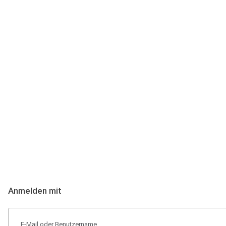
Anmeldung
Hallo Podcast-Hörer! Melde dich hier an. Dich erwarten 1 Million 
Anmelden mit