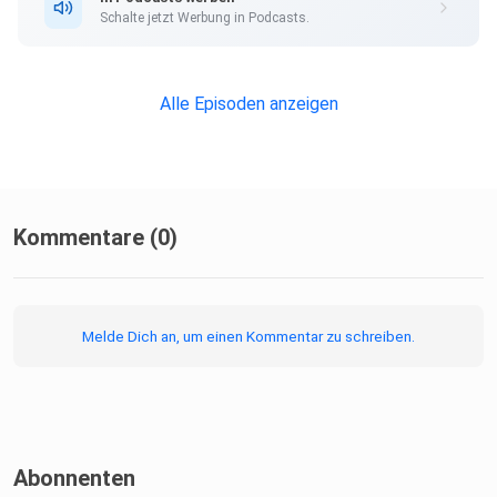
Schalte jetzt Werbung in Podcasts.
https://www.instagram.com/sarinabodenmann
Alle Episoden anzeigen
Buchtipp:
Hunt, Gather, Parent (von Michaeleen Doucleff)
Kommentare (0)
Melde Dich an, um einen Kommentar zu schreiben.
Weitere Infos zum Podcast:
⁠⁠⁠⁠mamagutallesgut.com⁠⁠⁠⁠
Abonnenten