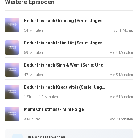
Weitere Episoden
tiefe Verbindungen aufgebaut werden können– auch in
einem vollen
Mama-Alltag.
Bedürfnis nach Ordnung (Serie: Ungestillte Bedürfnisse)
54 Minuten
vor 1 Monat
„Ich habe mich manchmal als Mama sehr einsam gefühlt,
Bedürfnis nach Intimität (Serie: Ungestillte Bedürfnisse)
obwohl ich
59 Minuten
vor 4 Monaten
umgeben war von Menschen. Ich hatte dieses Gefühl, ich
muss da
Bedürfnis nach Sinn & Wert (Serie: Ungestillte Bedürfnisse)
jetzt alleine durch. All die Verantwortung kann mir niemand
47 Minuten
vor 5 Monaten
abnehmen. Und das hat sich sehr einsam angefühlt.“ Sarina
Bedürfnis nach Kreativität (Serie: Ungestillte Bedürfnisse)
1 Stunde 10 Minuten
vor 6 Monaten
Mami Christmas! - Mini Folge
8 Minuten
vor 7 Monaten
Mehr von Sarina:
In Podcasts werben