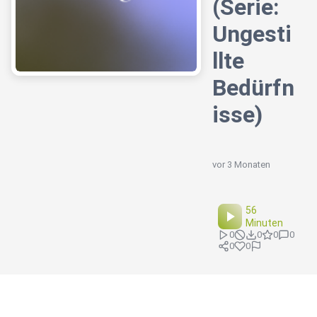
(Serie:
Ungesti
llte
Bedürfn
isse)
vor 3 Monaten
56
Minuten
0
0
0
0
0
0