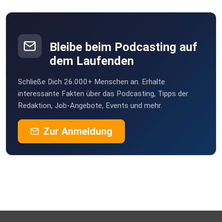
Themen dieser Folge:
Mama Freundschaften · Einsamkeit nach Geburt · Mütter
Bleibe beim Podcasting auf
Austausch ·
dem Laufenden
neue Freunde finden als Mama · Mental Load · Mama Alltag
·
Schließe Dich 26.000+ Menschen an. Erhalte
Unterstützung für Mütter
interessante Fakten über das Podcasting, Tipps der
Redaktion, Job-Angebote, Events und mehr.
Zur Anmeldung