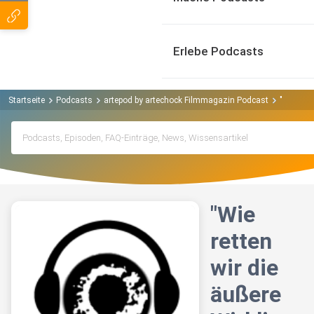
Erlebe Podcasts
Startseite
Podcasts
artepod by artechock Filmmagazin Podcast
"Wie rett
"Wie
retten
wir die
äußere