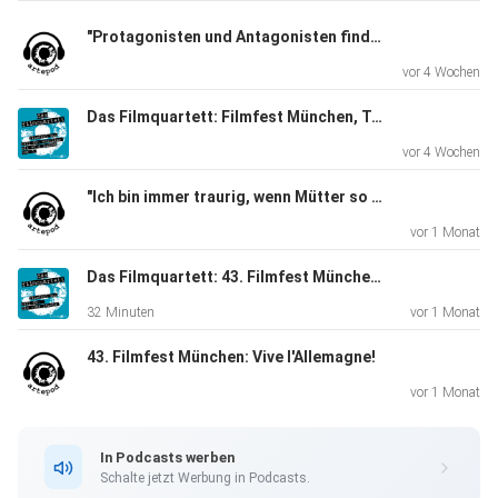
"Protagonisten und Antagonisten finde ich langweilig"
vor 4 Wochen
Das Filmquartett: Filmfest München, Teil 03
vor 4 Wochen
"Ich bin immer traurig, wenn Mütter so einseitig verurteilt werden." Schauspielerin Corinna Harfouch und Regisseurin Pauline Roenneberg über Hilflosigkeit und Manipulation und ihre Zusammenarbeit in "Kalter Hund"
vor 1 Monat
Das Filmquartett: 43. Filmfest München, Folge 02: CineRebels
32 Minuten
vor 1 Monat
43. Filmfest München: Vive l'Allemagne!
vor 1 Monat
In Podcasts werben
Schalte jetzt Werbung in Podcasts.