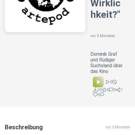
Wirklic
hkeit?"
vor 3 Monaten
Dominik Graf
und Rüdiger
Suchsland über
das Kino
0
20
0
0
1
0
Beschreibung
vor 3 Monaten