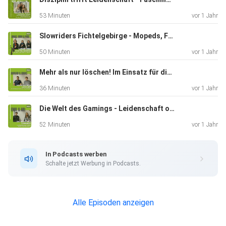
Eine sehr interessante und ehrliche Folge mit gleichzeitiger
53 Minuten
vor 1 Jahr
Möglichkeit sich aktiv zu beteiligen. Denn manchmal muss
man
Slowriders Fichtelgebirge - Mopeds, Freunde & Freihei
„einfach mal machen“.
50 Minuten
vor 1 Jahr
Mehr als nur löschen! Im Einsatz für die Feuerwehr
Mehr Infos zur Jugendvertretung Wunsiedel findest du hier:
36 Minuten
vor 1 Jahr
Die Welt des Gamings - Leidenschaft oder Realitätsflucht?
https://www.wunsiedel.de/verzeichnis/visitenkarte.php?
52 Minuten
vor 1 Jahr
mandat=275882
In Podcasts werben
Schalte jetzt Werbung in Podcasts.
Instagram:
https://www.instagram.com/jugendvertretung_wunsiedel/
Alle Episoden anzeigen