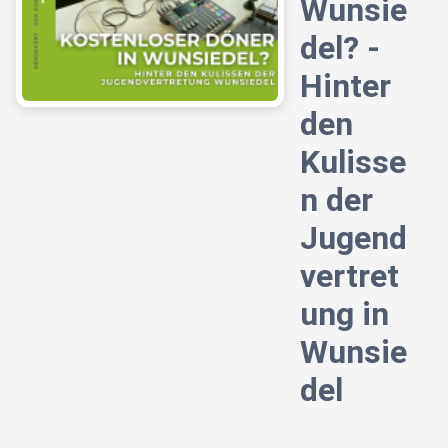
Wunsie
del? -
Hinter
den
Kulisse
n der
Jugend
vertret
ung in
Wunsie
del