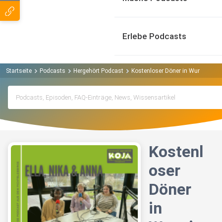
Erlebe Podcasts
Startseite
Podcasts
Hergehört Podcast
Kostenloser Döner in Wunsiedel? 
Kostenl
oser
Döner
in