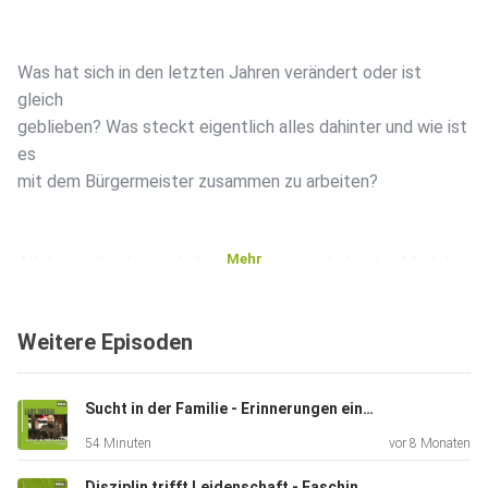
Was hat sich in den letzten Jahren verändert oder ist
gleich
geblieben? Was steckt eigentlich alles dahinter und wie ist
es
mit dem Bürgermeister zusammen zu arbeiten?
Mehr
All das und vieles mehr beantworten euch die drei Mädels
Ella,
Nika und Anna in der heutigen Folge und geben euch
Weitere Episoden
außerdem alle
Infos für die bevorstehende Jugendkonferenz kommenden
Freitag
Sucht in der Familie - Erinnerungen einer vergessenen Kindheit
(24.04.2026) in Wunsiedel.
54 Minuten
vor 8 Monaten
Disziplin trifft Leidenschaft - Faschingsgilde Marktredwitz-Dörflas