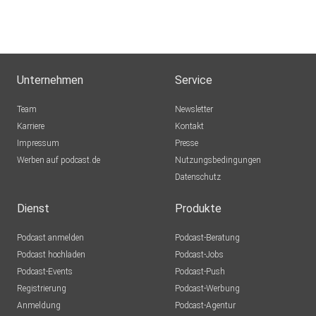
TGramlich
Fuldabrück
FraGo
Unternehmen
Service
j2qosgcv
Team
Newsletter
Karriere
Kontakt
Impressum
HeyYouNotYou
Presse
Werben auf podcast.de
Braunschweig
Nutzungsbedingungen
Datenschutz
schietzer
Dresden
Dienst
Produkte
Andreas62
Podcast anmelden
Podcast-Beratung
Rüsselsheim
Podcast hochladen
Podcast-Jobs
Podcast-Events
Podcast-Push
jzvtrqw4
Registrierung
Podcast-Werbung
Anmeldung
Podcast-Agentur