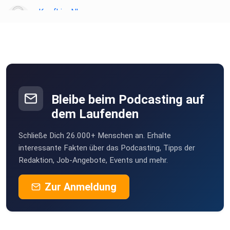
immer,
KopfkinoNbg
wenn ihr euren Freundinnen und Freunden, Kolleginnen und
Nbg
Kollegen
SuperInframan
oder sogar Nachbarinnen und Nachbarn von uns erzählt! Du
Herford
möchtest
Werbung in diesem Podcast schalten? Dann erfahre hier
ascoli
mehr über die
Trier
Werbemöglichkeiten bei Seven.One Audio:
Bleibe beim Podcasting auf
hxdes08
https://www.seven.one/portfolio/sevenone-audio
dem Laufenden
Vöhringen
Schließe Dich 26.000+ Menschen an. Erhalte
Acer2
interessante Fakten über das Podcasting, Tipps der
W
Redaktion, Job-Angebote, Events und mehr.
Vernahtbykaete
Zur Anmeldung
Wadgassen
Angelika1402
Hanau