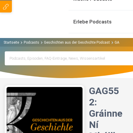
Erlebe Podcasts
Startseite
Podcasts
Geschichten aus der Geschichte Podcast
GAG552: Gr
GAG55
2:
Gráinne
Ní