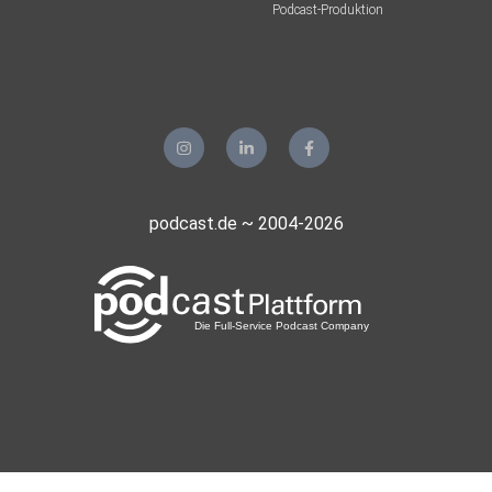
Podcast-Produktion
emy06
5d7gzava
nixerl
Wien
podcast.de ~ 2004-2026
1brfwrk2
OlgaAver
Schliersee
Jhlr
Coppenbrügge
st7trotv