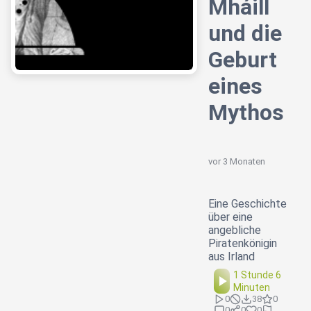
Mháill
und die
Geburt
eines
Mythos
vor 3 Monaten
Eine Geschichte
über eine
angebliche
Piratenkönigin
aus Irland
1 Stunde 6
Minuten
0
38
0
0
0
0