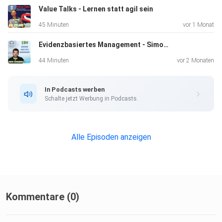
zusammenkommen.
Value Talks - Lernen statt agil sein
45 Minuten
vor 1 Monat
Evidenzbasiertes Management - Simon Flossmann
KI ist allgegenwärtig - niemand sollte mehr darauf
verzichten.
44 Minuten
vor 2 Monaten
In Podcasts werben
Dein agilophiler Frank
Schalte jetzt Werbung in Podcasts.
Alle Episoden anzeigen
Kommentare (0)