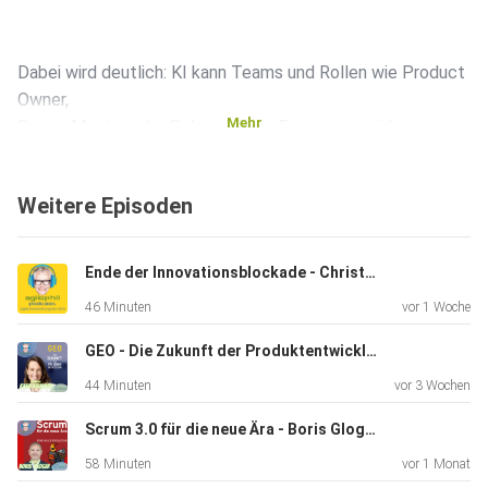
Dabei wird deutlich: KI kann Teams und Rollen wie Product
Owner,
Mehr
Scrum Master oder Release Train Engineers spürbar
entlasten –
vorausgesetzt, sie wird bewusst und kritisch genutzt.
Weitere Episoden
Wir sprechen außerdem über passende Tools, Grenzen,
Ende der Innovationsblockade - Christoph Schmiedinger
Datenschutz
46 Minuten
vor 1 Woche
und die Frage, warum Ausprobieren oft der beste Einstieg
ist.
GEO - Die Zukunft der Produktentwicklung
44 Minuten
vor 3 Wochen
Das zentrale Learning: KI ist kein Selbstläufer, aber ein sehr
Scrum 3.0 für die neue Ära - Boris Gloger
wirksames Werkzeug, wenn Klarheit, Kontext und
58 Minuten
vor 1 Monat
Verantwortung