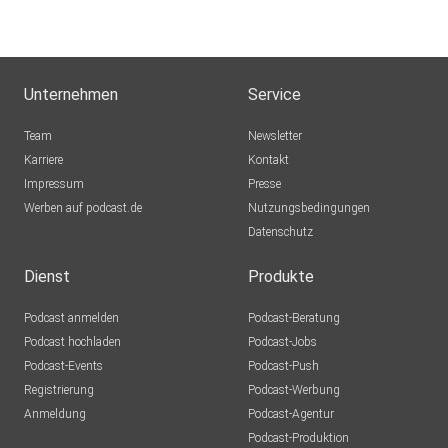
Unternehmen
Service
Team
Newsletter
Karriere
Kontakt
Impressum
Presse
Werben auf podcast.de
Nutzungsbedingungen
Datenschutz
Dienst
Produkte
Podcast anmelden
Podcast-Beratung
Podcast hochladen
Podcast-Jobs
Podcast-Events
Podcast-Push
Registrierung
Podcast-Werbung
Anmeldung
Podcast-Agentur
Podcast-Produktion