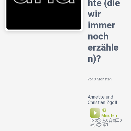
hte (die
wir
immer
noch
erzähle
n)?
vor 3 Monaten
Annette und
Christian Zgoll
43
Minuten
0
0
0
0
0
0