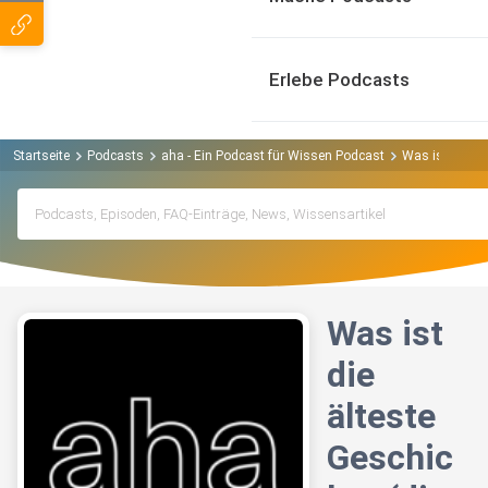
Erlebe Podcasts
Startseite
Podcasts
aha - Ein Podcast für Wissen Podcast
Was ist die äl
Was ist
die
älteste
Geschic