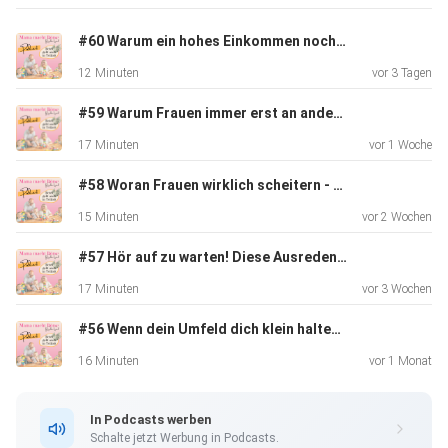
Viel Freude beim Hören.
#60 Warum ein hohes Einkommen noch lange kein Vermögen bedeutet
12 Minuten
vor 3 Tagen
#59 Warum Frauen immer erst an andere denken und sich dabei selbst vergessen
17 Minuten
vor 1 Woche
Love, Sabine
#58 Woran Frauen wirklich scheitern - die Börse ist es nicht
15 Minuten
vor 2 Wochen
#57 Hör auf zu warten! Diese Ausreden kosten dich ein Vermögen.
17 Minuten
vor 3 Wochen
#56 Wenn dein Umfeld dich klein halten will – Wie du mit Neid umgehst, wenn du dich veränderst
Sichere dir JETZT tägliche Inspiration auf Instagram:
⁠https://www.instagram.com/mamamachtboerse⁠
16 Minuten
vor 1 Monat
In Podcasts werben
Wenn du bereit bist, DEIN Geld auf die Überholspur zu
Schalte jetzt Werbung in Podcasts.