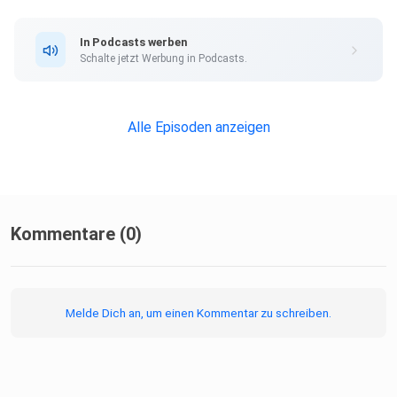
Wissen":
In Podcasts werben
Schalte jetzt Werbung in Podcasts.
https://www.transzendenter-traum.de/inneres-wissen/
Alle Episoden anzeigen
Dort finden Sie auch meinen kostenlosen Traum-Coaching-
GPT für
eine erste ruhige Orientierung bei belastenden oder
intensiven
Träumen.
Kommentare (0)
Melde Dich an, um einen Kommentar zu schreiben.
Hörbuch auf Spotify: