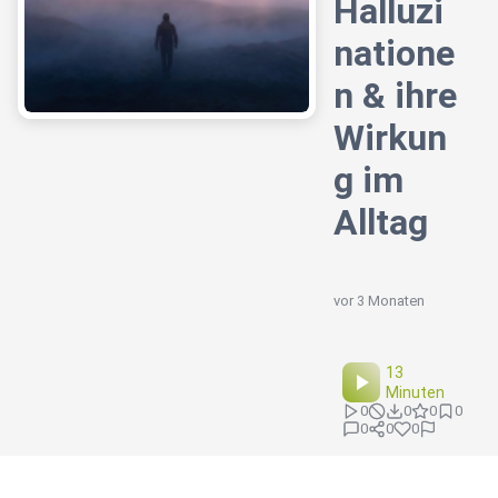
Halluzi
natione
n & ihre
Wirkun
g im
Alltag
vor 3 Monaten
13
Minuten
0
0
0
0
0
0
0