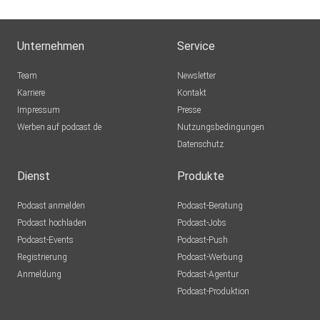
Unternehmen
Service
Team
Newsletter
Karriere
Kontakt
Impressum
Presse
Werben auf podcast.de
Nutzungsbedingungen
Datenschutz
Dienst
Produkte
Podcast anmelden
Podcast-Beratung
Podcast hochladen
Podcast-Jobs
Podcast-Events
Podcast-Push
Registrierung
Podcast-Werbung
Anmeldung
Podcast-Agentur
Podcast-Produktion