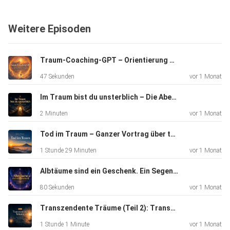
Weitere Episoden
Im Gespräch geht es um die Wandlung von Angst durch
bewusstes
Zulassen, um innere Neuordnung und Heilung sowie um die
Traum-Coaching-GPT – Orientierung bei Albträumen & transzendenten Träumen
Wirkung
47 Sekunden
vor 1 Monat
transzendenter Träume auf das Wachleben. Außerdem
sprechen wir
Im Traum bist du unsterblich – Die Abenteuerreise in dir | Transzendentes Träumen
darüber, warum solche Erfahrungen oft zu mehr Empathie,
2 Minuten
vor 1 Monat
Achtsamkeit, Dankbarkeit, Neugier und Urvertrauen im
Alltag
Tod im Traum – Ganzer Vortrag über transzendente Träume, Heilung und Transformation | Bartosz Werner
führen können.
1 Stunde 29 Minuten
vor 1 Monat
Albtäume sind ein Geschenk. Ein Segen. Nutze diese Chance.
80 Sekunden
vor 1 Monat
Transzendente Träume (Teil 2): Transformation durch den Traum-Tod
Mehr zu diesem Thema im Bereich "Inneres
1 Stunde 1 Minute
vor 1 Monat