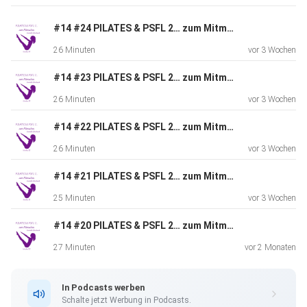
Hast du gewusst, dass der Körper (Soma) und die Gefühle
(Psyche)
#14 #24 PILATES & PSFL 2… zum Mitmachen
in Wechselwirkung stehen zueinander und sich gegenseitig
26 Minuten
vor 3 Wochen
beeinflussen? “Psychosomatik” berücksichtigt in der
„Psychosomatischen Funktionslehre“ PSFL körperliche
#14 #23 PILATES & PSFL 2… zum Mitmachen
„somatische“
26 Minuten
vor 3 Wochen
Einflüsse auf „psychische“ Vorgänge und umgekehrt. Sie
stehen in
#14 #22 PILATES & PSFL 2… zum Mitmachen
Wechselwirkung zueinander.
26 Minuten
vor 3 Wochen
#14 #21 PILATES & PSFL 2… zum Mitmachen
25 Minuten
vor 3 Wochen
#14 #20 PILATES & PSFL 2… zum Mitmachen
Mit einfachen Körperübungen und Bewegungsabläufen
27 Minuten
vor 2 Monaten
kannst du den
Zustand deines Körpers, deiner Gedanken und deiner
In Podcasts werben
Gefühle
Schalte jetzt Werbung in Podcasts.