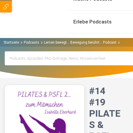
Erlebe Podcasts
Startseite
Podcasts
Lernen bewegt… Bewegung berührt… Podcast
#14 #1
#14
#19
PILATE
S &