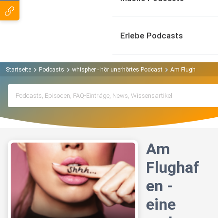
Erlebe Podcasts
Startseite
Podcasts
whispher - hör unerhörtes Podcast
Am Flughafen - ei
Am
Flughaf
en -
eine