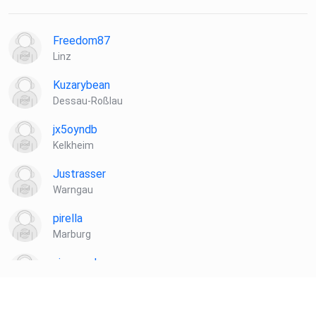
Freedom87
Linz
Kuzarybean
Dessau-Roßlau
jx5oyndb
Kelkheim
Justrasser
Warngau
pirella
Marburg
niceaandeasy
Berlin