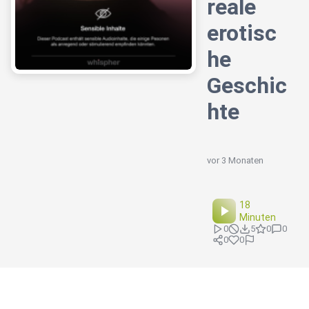
reale
erotisc
he
Geschic
hte
vor 3 Monaten
18
Minuten
0
5
0
0
0
0