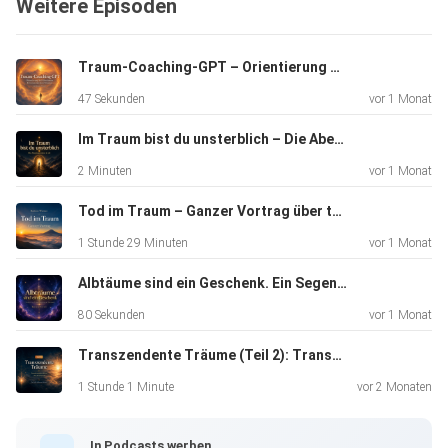
Weitere Episoden
Fragen
und echten Lebensentscheidungen, die Prüfung von
Traum-Botschaften im Wachzustand, den Unterschied
Traum-Coaching-GPT – Orientierung bei Albträumen & transzendenten Träumen
zwischen echter
47 Sekunden
vor 1 Monat
Weisung und Projektion und die Frage, wie Krisen zu mehr
Erdung,
Im Traum bist du unsterblich – Die Abenteuerreise in dir | Transzendentes Träumen
Vertrauen und innerer Stärke führen können.
2 Minuten
vor 1 Monat
Tod im Traum – Ganzer Vortrag über transzendente Träume, Heilung und Transformation | Bartosz Werner
1 Stunde 29 Minuten
vor 1 Monat
Albtäume sind ein Geschenk. Ein Segen. Nutze diese Chance.
Mehr zu diesem Thema im Bereich "Inneres
80 Sekunden
vor 1 Monat
Wissen":
Transzendente Träume (Teil 2): Transformation durch den Traum-Tod
1 Stunde 1 Minute
vor 2 Monaten
https://www.transzendenter-traum.de/inneres-wissen/
In Podcasts werben