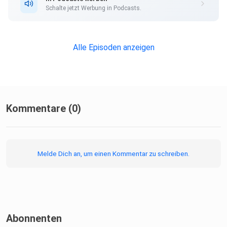
Schalte jetzt Werbung in Podcasts.
Dort finden Sie auch meinen kostenlosen Traum-Coaching-
GPT für
eine erste ruhige Orientierung bei belastenden oder
Alle Episoden anzeigen
intensiven
Träumen.
Kommentare (0)
Hörbuch auf Spotify:
Melde Dich an, um einen Kommentar zu schreiben.
Transzendentes Träumen: Die abenteuerliche Reise zum
Ursprung
unseres Seins
Abonnenten