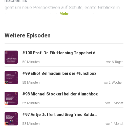
machen. Es
geht um neue Perspektiven auf Schule, echte Einblicke in
Mehr
Lernprozesse und um die Frage, was passiert, wenn junge
Menschen
plötzlich nicht mehr nur Thema sind, sondern selbst die
Weitere Episoden
Bühne
bekommen. Eine Folge über Mut, Eigenverantwortung und
darüber,
#100 Prof. Dr. Eik-Henning Tappe bei der #lunchbox
warum genau darin oft die spannendsten Erkenntnisse
50 Minuten
vor 6 Tagen
entstehen. Wir
sind gespannt auf eure Rückmeldungen. Hört gern rein!
#99 Elliot Belmadani bei der #lunchbox
58 Minuten
vor 2 Wochen
#98 Michael Stockerl bei der #lunchbox
52 Minuten
vor 1 Monat
#97 Antje Duffert und Siegfried Baldauf bei der #lunchbox
53 Minuten
vor 1 Monat