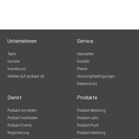
Unternehmen
Service
Team
Newsletter
Karriere
Kontakt
Impressum
Presse
Werben auf podcast.de
Nutzungsbedingungen
Datenschutz
Dienst
Produkte
Podcast anmelden
Podcast-Beratung
Podcast hochladen
Podcast-Jobs
Podcast-Events
Podcast-Push
Registrierung
Podcast-Werbung