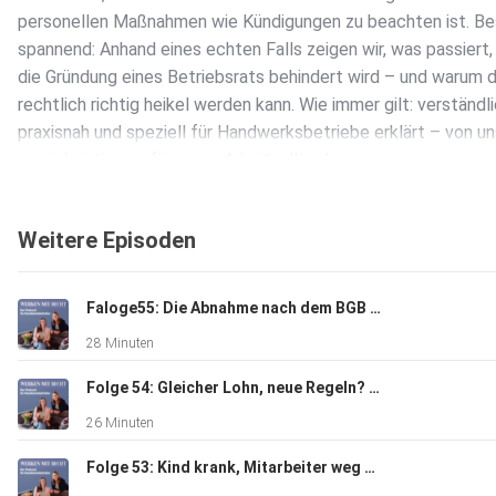
personellen Maßnahmen wie Kündigungen zu beachten ist. B
spannend: Anhand eines echten Falls zeigen wir, was passiert
die Gründung eines Betriebsrats behindert wird – und warum 
rechtlich richtig heikel werden kann. Wie immer gilt: verständli
praxisnah und speziell für Handwerksbetriebe erklärt – von un
zwei Juristinnen, für euren Arbeitsalltag!
Weitere Episoden
Faloge55: Die Abnahme nach dem BGB – Das sollten Handwerksbetriebe wissen
28 Minuten
Folge 54: Gleicher Lohn, neue Regeln? Entgelttransparenz im Handwerk
26 Minuten
Folge 53: Kind krank, Mitarbeiter weg – und wer zahlt?