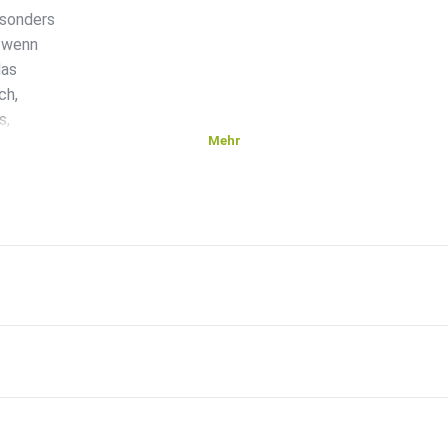
esonders
, wenn
das
ch,
s,
Mehr