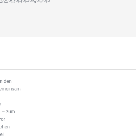
0
0
0
0
0
0
an den
 gemeinsam
e
z – zum
vor
echen
ei