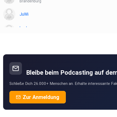
Brandenburg
JuWi
bsaksuna
Freiburg
2024
Berlin
Pialea
Hannover
Bleibe beim Podcasting auf de
ErgoSvenja
Schließe Dich 26.000+ Menschen an. Erhalte interessante Fak
Wolfsburg
Melli76
Zur Anmeldung
Ceĺle
Lovelizmusic
Bochum