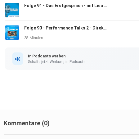
Folge 91 - Das Erstgespräch - mit Lisa Holtmeier (WORDSEED)
--
Folge 90 - Performance Talks 2 - Direktzugang in der Ergotherapie
38 Minuten
Falls ihr Fragen habt, schreibt uns gerne unter:
In Podcasts werben
Schalte jetzt Werbung in Podcasts.
info@performance-skills.de
oder besucht unsere Intragram-Seite.
Kommentare (0)