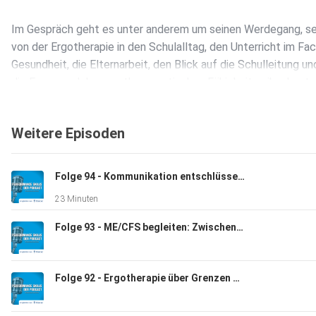
Im Gespräch geht es unter anderem um seinen Werdegang, s
von der Ergotherapie in den Schulalltag, den Unterricht im Fa
Gesundheit, die Elternarbeit, den Blick auf die Schulleitung un
die Frage, welche ergotherapeutischen Fähigkeiten ihm heute
Schulkontext besonders helfen.
Weitere Episoden
Außerdem schauen wir darauf, was Schüler*innen bei ihm lerne
welche besonderen Unterrichtssituationen ihm in Erinnerung
Folge 94 - Kommunikation entschlüsselt: „Irgendwie bringt das alles nichts“ - mit Wordseed & Performance Skills
geblieben sind und wer ihn auf seinem bisherigen Weg inspirie
23 Minuten
hat.
Folge 93 - ME/CFS begleiten: Zwischen Belastungsgrenze und Teilhabe - mit Anna Battisti und Heiko Lorenzen
Wir wünschen euch viel Spaß mit dieser Folge!
Folge 92 - Ergotherapie über Grenzen hinweg - mit Mirjam Schäfer
Sabrina & Robert