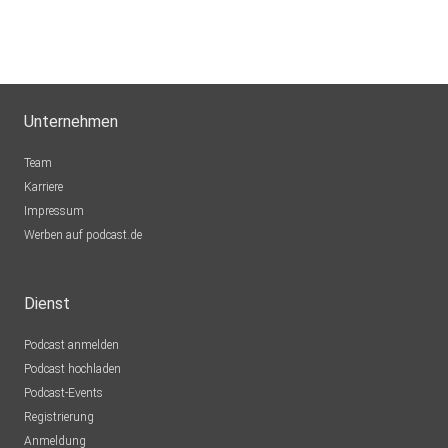
MMelody
braunschweig
Kati2906
Unternehmen
Gröditz
Team
Karriere
Impressum
Werben auf podcast.de
Dienst
Podcast anmelden
Podcast hochladen
Podcast-Events
Registrierung
Anmeldung