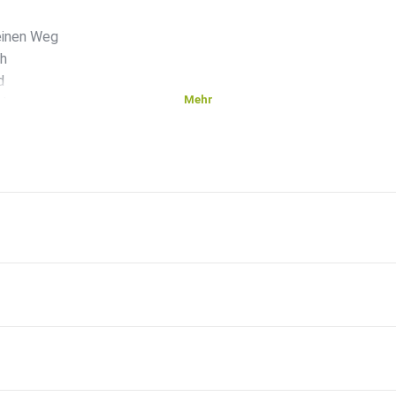
einen Weg
ch
d
Mehr
 im
n,
rt