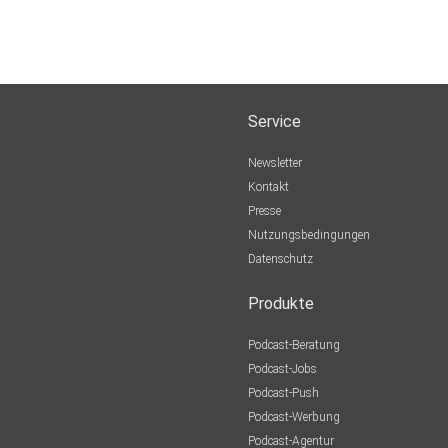
Service
Newsletter
Kontakt
Presse
Nutzungsbedingungen
Datenschutz
Produkte
Podcast-Beratung
Podcast-Jobs
Podcast-Push
Podcast-Werbung
Podcast-Agentur