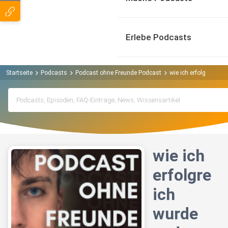
Erlebe Podcasts
Startseite
Podcasts
Podcast ohne Freunde Podcast
wie ich erfolgreich w
wie ich
erfolgre
ich
wurde