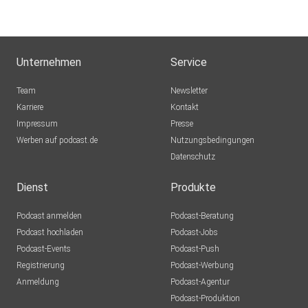
Unternehmen
Service
Team
Newsletter
Karriere
Kontakt
Impressum
Presse
Werben auf podcast.de
Nutzungsbedingungen
Datenschutz
Dienst
Produkte
Podcast anmelden
Podcast-Beratung
Podcast hochladen
Podcast-Jobs
Podcast-Events
Podcast-Push
Registrierung
Podcast-Werbung
Anmeldung
Podcast-Agentur
Podcast-Produktion