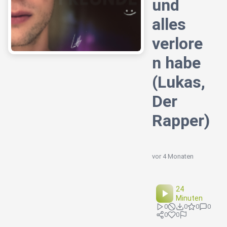
und
alles
verlore
n habe
(Lukas,
Der
Rapper)
vor 4 Monaten
24
Minuten
0
0
0
0
0
0