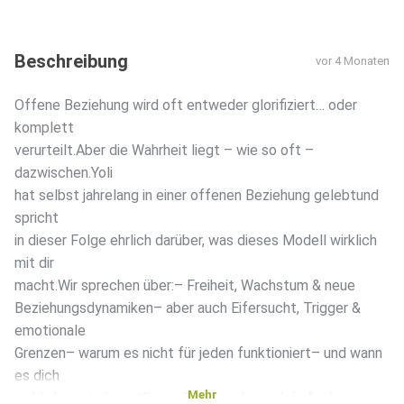
Beschreibung
vor 4 Monaten
Offene Beziehung wird oft entweder glorifiziert… oder
komplett
verurteilt.Aber die Wahrheit liegt – wie so oft –
dazwischen.Yoli
hat selbst jahrelang in einer offenen Beziehung gelebtund
spricht
in dieser Folge ehrlich darüber, was dieses Modell wirklich
mit dir
macht.Wir sprechen über:– Freiheit, Wachstum & neue
Beziehungsdynamiken– aber auch Eifersucht, Trigger &
emotionale
Grenzen– warum es nicht für jeden funktioniert– und wann
es dich
Mehr
wirklich weiterbringtDiese Folge ist kein „dafür“ oder