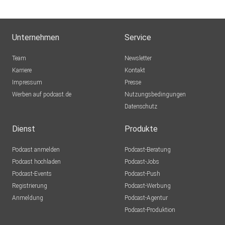
Unternehmen
Service
Team
Newsletter
Karriere
Kontakt
Impressum
Presse
Werben auf podcast.de
Nutzungsbedingungen
Datenschutz
Dienst
Produkte
Podcast anmelden
Podcast-Beratung
Podcast hochladen
Podcast-Jobs
Podcast-Events
Podcast-Push
Registrierung
Podcast-Werbung
Anmeldung
Podcast-Agentur
Podcast-Produktion