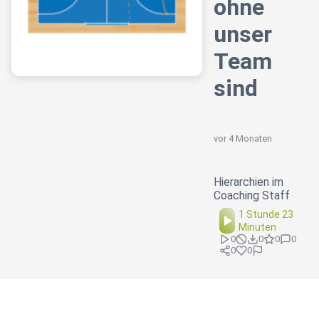
ohne
unser
Team
sind
vor 4 Monaten
Hierarchien im
Coaching Staff
1 Stunde 23
Minuten
0
0
0
0
0
0