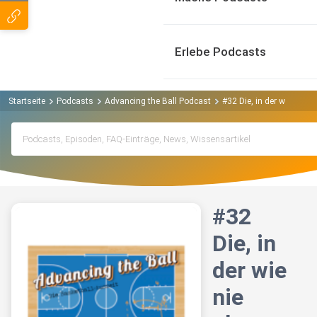
Erlebe Podcasts
Startseite
Podcasts
Advancing the Ball Podcast
#32 Die, in der wie nie 
#32
Die, in
der wie
nie