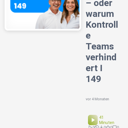
– oder
warum
Kontroll
e
Teams
verhind
ert I
149
vor 4 Monaten
41
Minuten
0
0
0
0