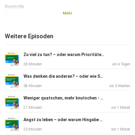
Kontrolle.
Mehr
Bewertung.
Der Anspruch, dass Menschen „liefern“ sollen.
Weitere Episoden
Zu viel zu tun? – oder warum Prioritäten setzen ohne Absicht nicht funktioniert I 157
28 Minuten
vor 4 Tagen
Und gleichzeitig die Frage:
Warum entsteht kein wirkliches Miteinander?
Was denken die anderen? – oder wie Scham dein Leben bestimmt I 156
38 Minuten
vor 3 Wochen
Weniger quatschen, mehr knutschen - oder warum bewusste Kommunikation dir mehr Zeit bringt I 155
27 Minuten
vor 1 Monat
In dieser Folge sitzen Patrizia Voigtländer, Stefan Grosalski
Angst zu leben – oder warum Hingabe der Weg ins Glück ist I 154
und
20 Minuten
vor 1 Monat
Ralph Andrasch zusammen und schauen genau dahin.