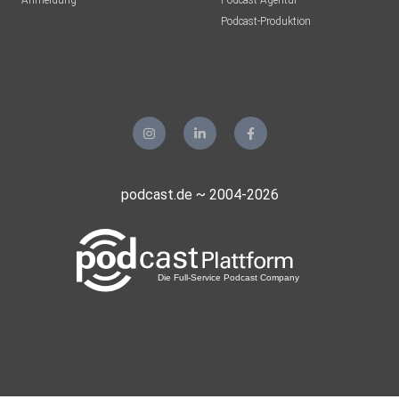
Anmeldung
Podcast-Agentur
Podcast-Produktion
Dabei setzen wir Impulse zur natürlichen Entfaltung von
Weiterentwicklungspotenzialen –motivierend, inspirierend
und
konfrontierend.
🟢 Ob für Unternehmer, Führungskräfte und Angestellte,
oder in der
podcast.de ~ 2004-2026
Partnerschaft: Wir sorgen für grüne Begegnungen.
⁠⁠⁠⁠⁠⁠⁠⁠⁠⁠⁠⁠⁠⁠⁠LINKTREE⁠⁠⁠⁠⁠⁠⁠⁠⁠⁠⁠⁠⁠⁠⁠⁠|⁠⁠⁠⁠⁠⁠⁠⁠⁠⁠⁠⁠⁠⁠
⁠⁠⁠⁠⁠⁠⁠⁠⁠⁠⁠⁠⁠⁠⁠⁠⁠⁠⁠⁠⁠⁠⁠⁠⁠⁠⁠⁠⁠LINKEDIN⁠⁠⁠⁠⁠⁠⁠⁠⁠⁠⁠⁠⁠⁠⁠⁠| ⁠⁠⁠⁠⁠⁠⁠⁠⁠⁠⁠⁠⁠⁠⁠INSTAGRAM⁠⁠⁠⁠⁠⁠⁠⁠⁠⁠⁠⁠⁠⁠⁠| ⁠⁠⁠⁠⁠⁠⁠⁠⁠⁠⁠⁠⁠⁠⁠⁠⁠⁠⁠⁠⁠⁠⁠FACEBOOK⁠⁠⁠⁠⁠⁠⁠⁠⁠⁠⁠⁠