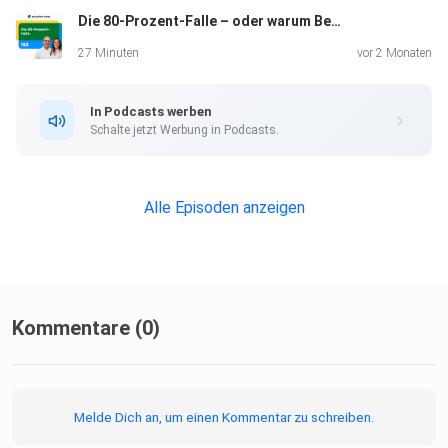
Die 80-Prozent-Falle – oder warum Beziehung erst mit deinem ganzen Ja beginnt I 153
27 Minuten
vor 2 Monaten
Nicht auf Methoden.
Sondern auf das, was dahinter liegt:
In Podcasts werben
Schalte jetzt Werbung in Podcasts.
Das Menschenbild.
Alle Episoden anzeigen
Menschenliebe bedeutet nicht, alles gut zu finden.
Kommentare (0)
Sondern Menschen nicht auf ihr Verhalten zu reduzieren.
Melde Dich an, um einen Kommentar zu schreiben.