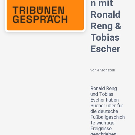
n mit
Ronald
Reng &
Tobias
Escher
vor 4 Monaten
Ronald Reng
und Tobias
Escher haben
Bücher über für
die deutsche
Fußballgeschich
te wichtige
Ereignisse
geschrieben.