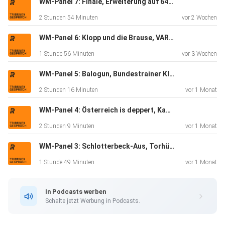
WM-Panel 7: Finale, Erweiterung auf 64 Teams, Infantinos Macht u.v.m.
2 Stunden 54 Minuten
vor 2 Wochen
WM-Panel 6: Klopp und die Brause, VARgentinien, ICE-Deportationen u.v.m.
1 Stunde 56 Minuten
vor 3 Wochen
WM-Panel 5: Balogun, Bundestrainer Klopp, Braut Haaland, Schiri-Ansetzungen u.v.m.
2 Stunden 16 Minuten
vor 1 Monat
WM-Panel 4: Österreich is deppert, Kap Verdes Sensation, Gewalt gegen Frauen, Rassismus u.v.m.
2 Stunden 9 Minuten
vor 1 Monat
WM-Panel 3: Schlotterbeck-Aus, Torhüter, Neuendorf zu Nmecha, die Schottland-Ente u.v.m.
1 Stunde 49 Minuten
vor 1 Monat
In Podcasts werben
Schalte jetzt Werbung in Podcasts.