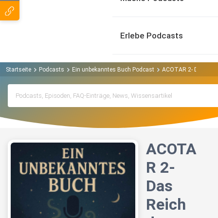
Erlebe Podcasts
Startseite
Podcasts
Ein unbekanntes Buch Podcast
ACOTAR 2- Das Reich
ACOTA
R 2-
Das
Reich