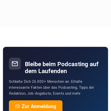
Bleibe beim Podcasting auf
dem Laufenden
Schließe Dich 26.000+ Menschen an. Erhalte
interessante Fakten über das Podcasting, Tipps der
Redaktion, Job-Angebote, Events und mehr.
Zur Anmeldung