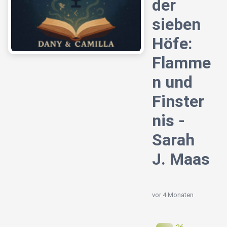
der
sieben
Höfe:
Flamme
n und
Finster
nis -
Sarah
J. Maas
vor 4 Monaten