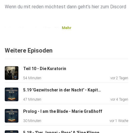
Wenn du mit reden möchtest dann geht’s hier zum Discord
Mehr
https://discord.gg/fjKwDhunEf
Weitere Episoden
Und hier zu Instagram
Teil 10 - Die Kuratorin
https://www.instagram.com/
54 Minuten
vor 2 Tagen
5.19 'Gezwitscher in der Nacht' - Kapitel 22 Das Rad der Zeit 5
Wir freuen uns auf Euch! :D
47 Minuten
vor 4 Tagen
Prolog - I am the Blade - Marie Graßhoff
Hosted on Acast. See acast.com/privacy for more
30 Minuten
vor 1 Woche
information.
5.18 - 'Der Jangai - Pass' & 'Eine Klinge zum Geschenk' - Das Rad der Zeit 5