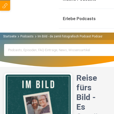
Erlebe Podcasts
Startseite
Podcasts
Im Bild - de zemli fotografisch Podcast Podcast
Reis
Reise
fürs
Bild -
Es