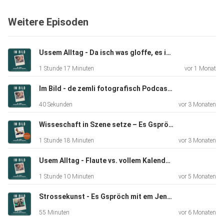
AETHIK
Weitere Episoden
verzellt, mega spannend!
Ussem Alltag - Da isch was gloffe, es isch eifach a eus verbie ... #58
1 Stunde 17 Minuten
vor 1 Monat
Im Bild - de zemli fotografisch Podcast #Trailer
I dem Sinn lönd euch in e anderi Welt loh begleite und
40 Sekunden
vor 3 Monaten
gnüsseds
met euchne Ohre :)
Wisseschaft in Szene setze – Es Gspröch met de Michelle Aimée #57
1 Stunde 18 Minuten
vor 3 Monaten
Usem Alltag - Flaute vs. vollem Kalender #55
1 Stunde 10 Minuten
vor 5 Monaten
Strossekunst - Es Gspröch mit em Jens Krauer #54
Claudia Link: www.claudialink.ch
55 Minuten
vor 6 Monaten