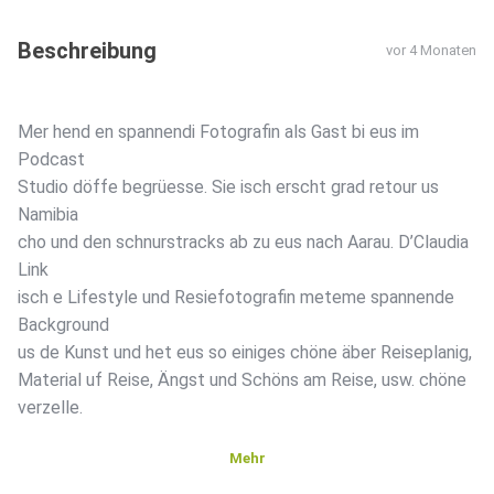
Beschreibung
vor 4 Monaten
Mer hend en spannendi Fotografin als Gast bi eus im
Podcast
Studio döffe begrüesse. Sie isch erscht grad retour us
Namibia
cho und den schnurstracks ab zu eus nach Aarau. D’Claudia
Link
isch e Lifestyle und Resiefotografin meteme spannende
Background
us de Kunst und het eus so einiges chöne äber Reiseplanig,
Material uf Reise, Ängst und Schöns am Reise, usw. chöne
verzelle.
Mehr
Usserdem hemmers no öber eres Bilddatebank-Projekt