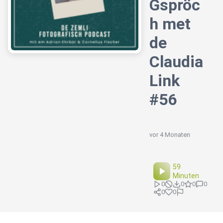
Gspröc
h met
de
Claudia
Link
#56
vor 4 Monaten
59
Minuten
0
0
0
0
0
0