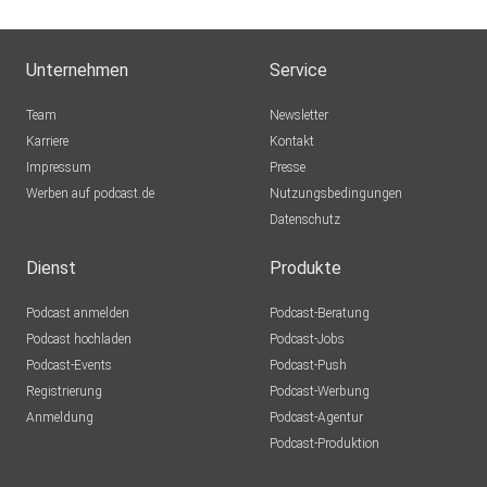
Unternehmen
Service
Team
Newsletter
Karriere
Kontakt
Impressum
Presse
Werben auf podcast.de
Nutzungsbedingungen
Datenschutz
Dienst
Produkte
Podcast anmelden
Podcast-Beratung
Podcast hochladen
Podcast-Jobs
Podcast-Events
Podcast-Push
Registrierung
Podcast-Werbung
Anmeldung
Podcast-Agentur
Podcast-Produktion