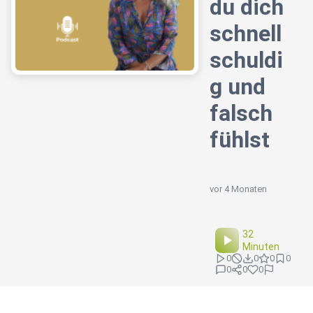
du dich
schnell
schuldi
g und
falsch
fühlst
vor 4 Monaten
32
Minuten
0
0
0
0
0
0
0