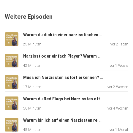
diese Muster später oft auch in Beziehungen wiederholen.
Eine
Weitere Episoden
tiefere Folge über Rollen in der Familie, verdeckte Schuld,
fehlende Ehrlichkeit, oberflächliche Harmonie und die
Frage,
Warum du dich in einer narzisstischen Beziehung nie wirklich sicher fühlst
warum man so lange geglaubt hat, selbst das Problem zu
25 Minuten
vor 2 Tagen
sein.
Narzisst oder einfach Player? Warum die "Diagnose" nicht das Wichtigste ist
42 Minuten
vor 1 Woche
Narzissmus, narzisstische Familie, Familiendynamiken,
Muss ich Narzissten sofort erkennen? Ein großer Denkfehler nach toxischen Beziehungen
toxische
17 Minuten
vor 2 Wochen
Familie, narzisstischer Missbrauch, Selbstzweifel, Kindheit,
Kindheitsprägung, Familienrollen, Geschwisterdynamik,
Warum du Red Flags bei Narzissten oft zu spät erkennst
Schuldgefühle, emotionale Manipulation, toxische
50 Minuten
vor 4 Wochen
Beziehungen,
Warum bin ich auf einen Narzissten reingefallen?
Selbstwert, Grenzen, Heilung nach Narzissmus
45 Minuten
vor 1 Monat