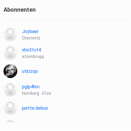
Abonnenten
Joybaer
Chemnitz
xho3tvt4
atzenbrugg
utiizzqo
pgip4hrn
Homberg - Efze
juette.debus
manuela.reindl-f96V