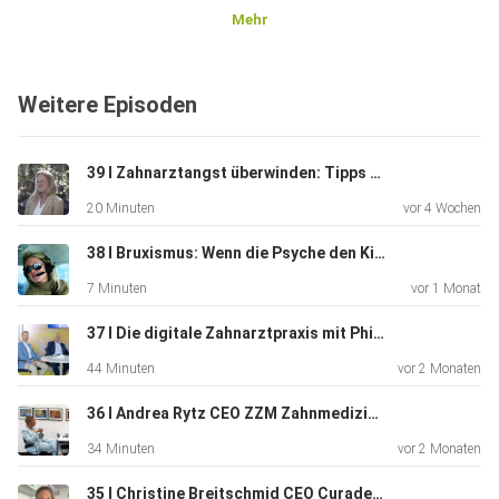
Mehr
Weitere Episoden
39 I Zahnarztangst überwinden: Tipps von Traumatherapeutin Dr. Marion Venus
20 Minuten
vor 4 Wochen
38 I Bruxismus: Wenn die Psyche den Kiefer steuert – mit Dr. Marion Venus
7 Minuten
vor 1 Monat
37 I Die digitale Zahnarztpraxis mit Philipp Schulze zur Wiesch und Andy Vetterli von Dentsply Sirona Schweiz
44 Minuten
vor 2 Monaten
36 I Andrea Rytz CEO ZZM Zahnmedizin Universität Zürich : «Wir wollen den Stolz zurückbringen – ohne Arroganz»
34 Minuten
vor 2 Monaten
35 I Christine Breitschmid CEO Curaden zu Nuggi-Rückruf, Zölle und Interdentalbürsteli