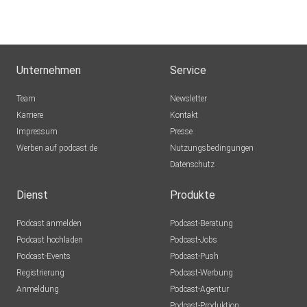
Unternehmen
Service
Team
Newsletter
Karriere
Kontakt
Impressum
Presse
Werben auf podcast.de
Nutzungsbedingungen
Datenschutz
Dienst
Produkte
Podcast anmelden
Podcast-Beratung
Podcast hochladen
Podcast-Jobs
Podcast-Events
Podcast-Push
Registrierung
Podcast-Werbung
Anmeldung
Podcast-Agentur
Podcast-Produktion