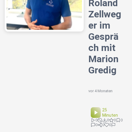
Roland
Zellweg
er im
Gesprä
ch mit
Marion
Gredig
vor 4 Monaten
25
Minuten
0
0
0
0
0
0
0