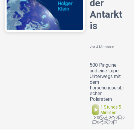
der
Antarkt
is
vor 4 Monaten
500 Pinguine
und eine Lupe:
Unterwegs mit
dem
Forschungseisbr
echer
Polarstern
1 Stunde 5
Minuten
0
0
0
0
0
0
0