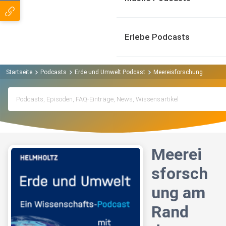
Erlebe Podcasts
Startseite
Podcasts
Erde und Umwelt Podcast
Meereisforschung am Rand
Meerei
sforsch
ung am
Rand