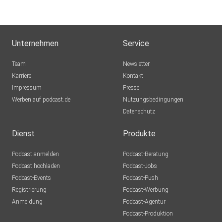
Unternehmen
Service
Team
Newsletter
Karriere
Kontakt
Impressum
Presse
Werben auf podcast.de
Nutzungsbedingungen
Datenschutz
Dienst
Produkte
Podcast anmelden
Podcast-Beratung
Podcast hochladen
Podcast-Jobs
Podcast-Events
Podcast-Push
Registrierung
Podcast-Werbung
Anmeldung
Podcast-Agentur
Podcast-Produktion