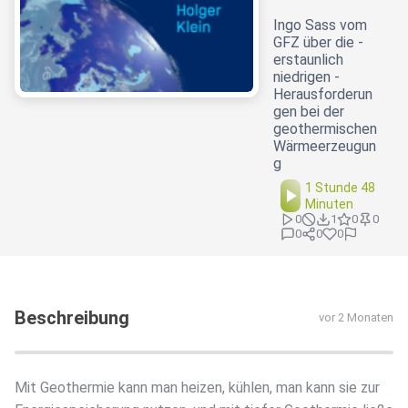
Ingo Sass vom
GFZ über die -
erstaunlich
niedrigen -
Herausforderun
gen bei der
geothermischen
Wärmeerzeugun
g
1 Stunde 48
Minuten
0
1
0
0
0
0
0
Beschreibung
vor 2 Monaten
Mit Geothermie kann man heizen, kühlen, man kann sie zur