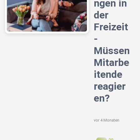
ngen in
der
Freizeit
-
Müssen
Mitarbe
itende
reagier
en?
vor 4 Monaten