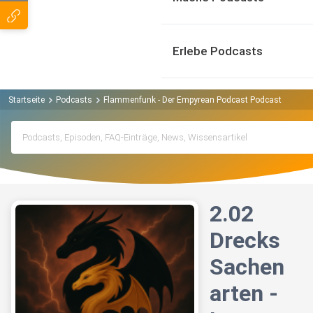
Erlebe Podcasts
Startseite
Podcasts
Flammenfunk - Der Empyrean Podcast Podcast
2.02 
2.02
Drecks
Sachen
arten -