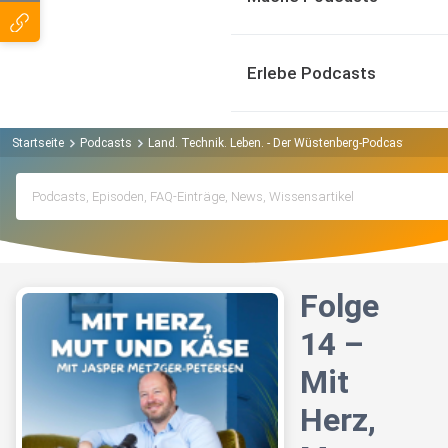
Erlebe Podcasts
Startseite
Podcasts
Land. Technik. Leben. - Der Wüstenberg-Podcast Podca
Folge
14 –
Mit
Herz,