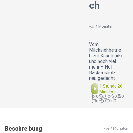
ch
vor 4 Monaten
Vom
Milchviehbetrie
b zur Käsemarke
und noch viel
mehr – Hof
Backensholz
neu gedacht
1 Stunde 20
Minuten
0
0
0
0
0
0
0
Beschreibung
vor 4 Monaten