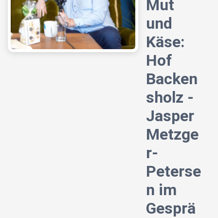
Mut
und
Käse:
Hof
Backen
sholz -
Jasper
Metzge
r-
Peterse
n im
Gesprä