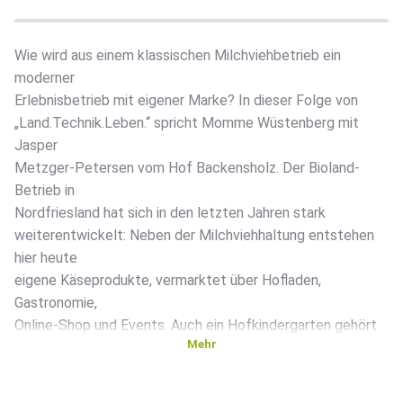
Wie wird aus einem klassischen Milchviehbetrieb ein
moderner
Erlebnisbetrieb mit eigener Marke? In dieser Folge von
„Land.Technik.Leben.“ spricht Momme Wüstenberg mit
Jasper
Metzger-Petersen vom Hof Backensholz. Der Bioland-
Betrieb in
Nordfriesland hat sich in den letzten Jahren stark
weiterentwickelt: Neben der Milchviehhaltung entstehen
hier heute
eigene Käseprodukte, vermarktet über Hofladen,
Gastronomie,
Online-Shop und Events. Auch ein Hofkindergarten gehört
Mehr
zum
Konzept. Im Gespräch geht es um Jaspers persönlichen
Weg,