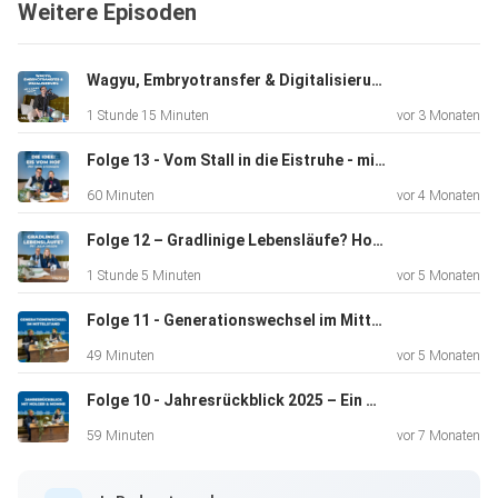
Weitere Episoden
unternehmerische Entscheidungen und die Frage, wie
Landwirtschaft
heute wirtschaftlich tragfähig und zukunftsfähig gestaltet
Wagyu, Embryotransfer & Digitalisierung: Direktvermarktung neu gedacht – mit Steffen Eggers
werden
1 Stunde 15 Minuten
vor 3 Monaten
kann. Eine Folge über Mut, Entwicklung und neue Wege auf
dem
Folge 13 - Vom Stall in die Eistruhe - mit Sina Steensen von der Trollebüller Eiscremerei
Bauernhof.
60 Minuten
vor 4 Monaten
Folge 12 – Gradlinige Lebensläufe? Holger schnackt mit Julia Nissen alias Deichdeern
1 Stunde 5 Minuten
vor 5 Monaten
Folge 11 - Generationswechsel im Mittelstand - Vier Generationen, ein Weg.
49 Minuten
vor 5 Monaten
Folge 10 - Jahresrückblick 2025 – Ein Jahr voller Highlights, Wandel & Teamgeist
59 Minuten
vor 7 Monaten