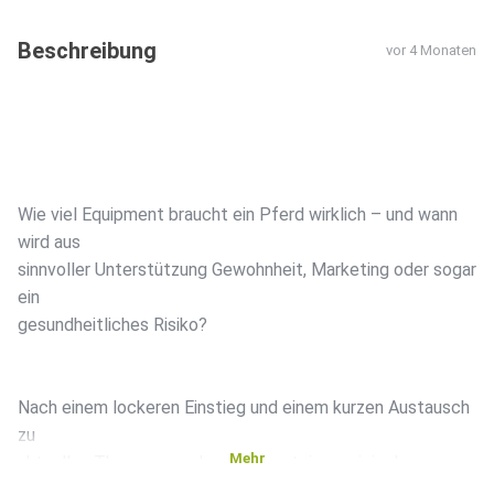
Beschreibung
vor 4 Monaten
Wie viel Equipment braucht ein Pferd wirklich – und wann
wird aus
sinnvoller Unterstützung Gewohnheit, Marketing oder sogar
ein
gesundheitliches Risiko?
Nach einem lockeren Einstieg und einem kurzen Austausch
zu
Mehr
aktuellen Themen aus dem Alltag steigen wir in das
eigentliche