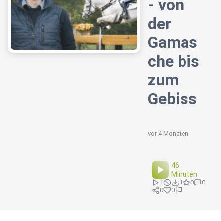
- von
der
Gamas
che bis
zum
Gebiss
vor 4 Monaten
46
Minuten
1
1
0
0
0
0