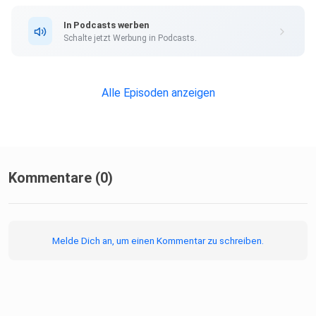
sinnvoll – und wann nicht?
In Podcasts werben
Schalte jetzt Werbung in Podcasts.
Außerdem geht es um Hygiene und Materialwahl bei
Sattelunterlagen
Alle Episoden anzeigen
sowie um den verantwortungsvollen Einsatz von Sporen,
inklusive
Regelwerken wie der „No Blood Rule“ im Turniersport.
Kommentare (0)
Melde Dich an, um einen Kommentar zu schreiben.
Folgt uns für praxisnahe, evidenzbasierte Pferdemedizin.