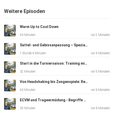
Kernthema ein: den sinnvollen Einsatz von Reitsport-
Weitere Episoden
Equipment.
Warm Up to Cool Down
Von Stollen und Glocken über Bandagen und Gamaschen
43 Minuten
vor 2 Monaten
bis hin zu
Sattelunterlagen und Sporen diskutieren wir, was aus
Sattel- und Gebissanpassung – Spezial mit Gast Stefanie Bergsten
tierärztlicher und trainingspraktischer Sicht wirklich sinnvoll
1 Stunde 4 Minuten
vor 4 Monaten
ist – und wo Risiken möglicherweise unterschätzt werden.
Start in die Turniersaison: Training mit System
32 Minuten
vor 5 Monaten
Wir sprechen über typische Fragen aus der Praxis:
Schützen
Von Headshaking bis Zungenspiele: Reitprobleme erkennen und lösen
Bandagen tatsächlich oder können sie durch
43 Minuten
vor 6 Monaten
Wärmeentwicklung und
ECVM und Trageermüdung - Begriffe mit Bedeutung, keine Diagnosen
Kompression auch nachteilig sein? Welche Rolle spielt das
Lymphsystem bei „dicken Beinen“? Wann sind
35 Minuten
vor 6 Monaten
Kühlstrategien