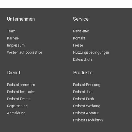
Unternehmen
Service
Team
Newsletter
Karriere
Kontakt
Impressum
Presse
Werben auf podcast.de
Nutzungsbedingungen
Datenschutz
Dienst
Produkte
Podcast anmelden
Podcast-Beratung
Podcast hochladen
Podcast-Jobs
Podcast-Events
Podcast-Push
Registrierung
Podcast-Werbung
Anmeldung
Podcast-Agentur
Podcast-Produktion