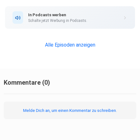
über
den Tellerrand hinaus, der Hoffnung macht und Dich ans
In Podcasts werben
Wesentliche
Schalte jetzt Werbung in Podcasts.
erinnert. Denn in Dir steckt mehr, als Du ahnst und Du bist
auch
"besser" als Du glaubst - Du hast das lediglich vergessen!
Alle Episoden anzeigen
Deine
Jeanette https://jeanetterichter.de
Kommentare (0)
Melde Dich an, um einen Kommentar zu schreiben.