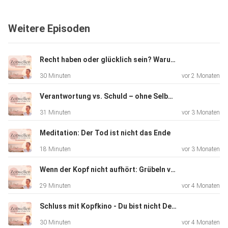
++++++
Weitere Episoden
Werde Teil unserer Community und mach Dir Dein inneres
"Wow!"
Recht haben oder glücklich sein? Warum Dir Dein Ego Deinen Frieden klaut
wieder bewusst: https://zeitwellen.life/cafe
30 Minuten
vor 2 Monaten
Verantwortung vs. Schuld – ohne Selbstvorwürfe I Neue Sichtweisen mit Ein Kurs in Wundern
Abonniere meinen kostenfreien Newsletter:
31 Minuten
vor 3 Monaten
https://zeitwellen.life/newsletter
Meditation: Der Tod ist nicht das Ende
18 Minuten
vor 3 Monaten
Analysiere Deinen Stress mal anders:
https://members.jeanetterichter.de/produkt/die-lesttoda-
Wenn der Kopf nicht aufhört: Grübeln verstehen I Neue Sichtweisen mit Ein Kurs in Wundern
analyse/
29 Minuten
vor 4 Monaten
Folge direkt herunterladen Schenk Dir mehr Happyness
Schluss mit Kopfkino - Du bist nicht Deine Gedanken
durch
weniger Stress mit Leben&Tod. ️ Für einen mutigen Blick
30 Minuten
vor 4 Monaten