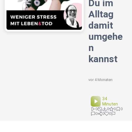
Du im
Alltag
damit
umgehe
n
kannst
vor 4 Monaten
34
Minuten
0
0
0
0
0
0
0