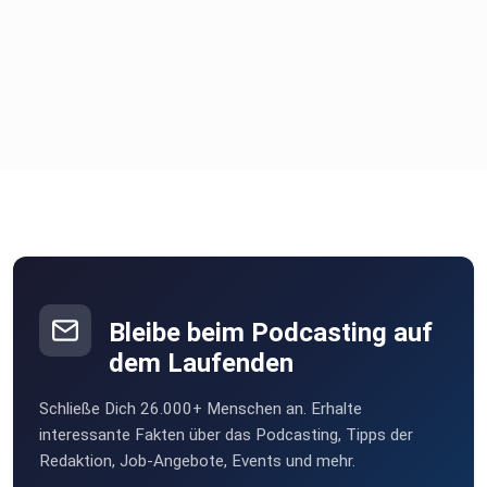
In drei Wochen erwartet dich dann die nächste Folge. Wir
freuen
uns sehr, wenn du uns treu bleibst.
Bleibe beim Podcasting auf
Deine weird writers
dem Laufenden
Schließe Dich 26.000+ Menschen an. Erhalte
Nico & Lena
interessante Fakten über das Podcasting, Tipps der
Redaktion, Job-Angebote, Events und mehr.