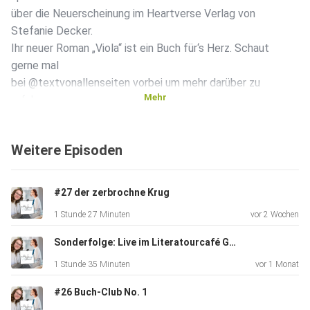
über die Neuerscheinung im Heartverse Verlag von
Stefanie Decker.
Ihr neuer Roman „Viola“ ist ein Buch für‘s Herz. Schaut
gerne mal
bei @textvonallenseiten vorbei um mehr darüber zu
Mehr
erfahren.
Weitere Episoden
#27 der zerbrochne Krug
Hier lang zur Website von Viola, der Pforzheimer Künstlerin.
1 Stunde 27 Minuten
vor 2 Wochen
Sonderfolge: Live im Literatourcafé Gelsenkirchen
1 Stunde 35 Minuten
vor 1 Monat
#26 Buch-Club No. 1
Unseren weirden Merch findest du ab sofort übrigens hier: