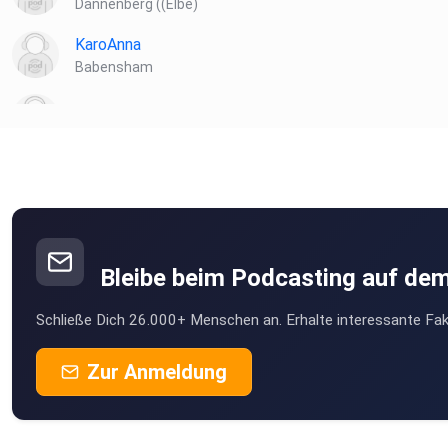
Dannenberg ((Elbe)
KaroAnna
Babensham
vwsb0bhv
MartinBittner
Wien
Novi
Wien
Bleibe beim Podcasting auf de
sabs4u
Schließe Dich 26.000+ Menschen an. Erhalte interessante Fak
Wien
Obsacura81
Zur Anmeldung
Wien