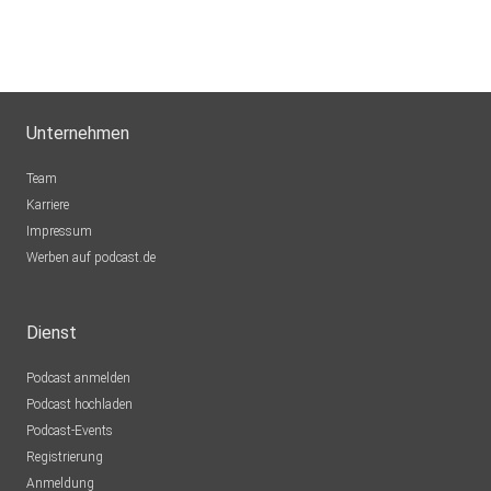
Unternehmen
Team
Karriere
Impressum
Werben auf podcast.de
Dienst
Podcast anmelden
Podcast hochladen
Podcast-Events
Registrierung
Anmeldung