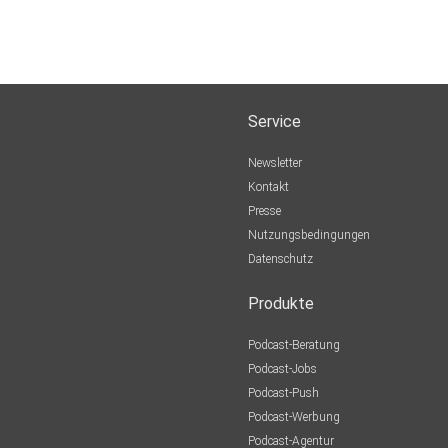
Service
Newsletter
Kontakt
Presse
Nutzungsbedingungen
Datenschutz
Produkte
Podcast-Beratung
Podcast-Jobs
Podcast-Push
Podcast-Werbung
Podcast-Agentur