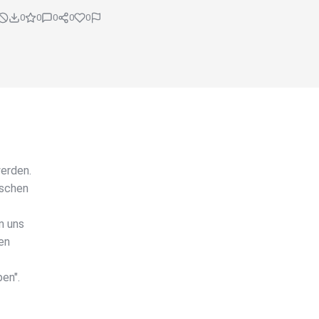
0
0
0
0
0
werden.
nschen
m uns
en
ben".