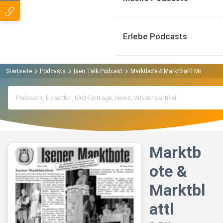
Erlebe Podcasts
Startseite
Podcasts
Isen Talk Podcast
Marktbote & Marktblattl März 202
Marktb
ote &
Marktbl
attl