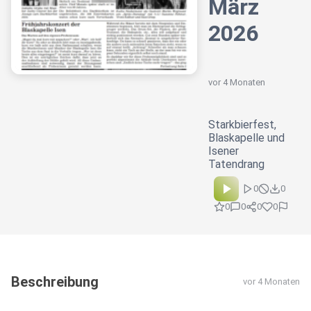
März
2026
vor 4 Monaten
Starkbierfest,
Blaskapelle und
Isener
Tatendrang
0
0
0
0
0
0
Beschreibung
vor 4 Monaten