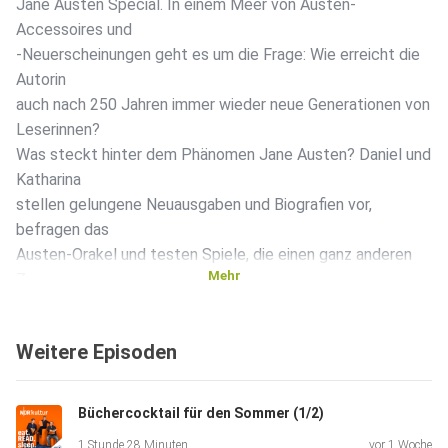
Jane Austen Special. In einem Meer von Austen-
Accessoires und
-Neuerscheinungen geht es um die Frage: Wie erreicht die
Autorin
auch nach 250 Jahren immer wieder neue Generationen von
Leserinnen?
Was steckt hinter dem Phänomen Jane Austen? Daniel und
Katharina
stellen gelungene Neuausgaben und Biografien vor,
befragen das
Austen-Orakel und testen Spiele, die einen ganz anderen
Mehr
Zugang zum
Universum der englischen Autorin schaffen. Und Gast
Andrea Ott
Weitere Episoden
erzählt, welchen Herausforderungen sie sich beim
Übersetzen eines
Meisterwerks wie „Stolz und Vorurteil“ stellen muss. Das
Büchercocktail für den Sommer (1/2)
alles
1 Stunde 28 Minuten
vor 1 Woche