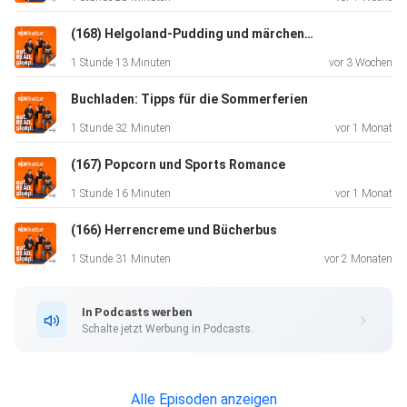
natürlich bei Gurkensandwiches, Scones und schwarzem
Tee.
(168) Helgoland-Pudding und märchenhafte Bestseller
1 Stunde 13 Minuten
vor 3 Wochen
Alle Infos zum Podcast:
https://ndr.de/eatreadsleep
Buchladen: Tipps für die Sommerferien
1 Stunde 32 Minuten
vor 1 Monat
Mail gern an:
eatreadsleep@ndr.de
(167) Popcorn und Sports Romance
1 Stunde 16 Minuten
vor 1 Monat
Alle Lesekreise:
(166) Herrencreme und Bücherbus
https://ndr.de/eatreadsleep-lesekreise
1 Stunde 31 Minuten
vor 2 Monaten
Unseren Newsletter gibt es hier:
https://ndr.de/eatreadsleep-newsletter
In Podcasts werben
Schalte jetzt Werbung in Podcasts.
Podcast-Tipps:
You’re dead to me, Folge über Jane Austen:
https://www.bbc.com/audio/play/p0mggjsr
Alle Episoden anzeigen