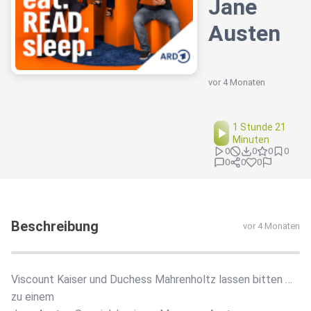
Jane
Austen
vor 4 Monaten
1 Stunde 21
Minuten
0
0
0
0
0
0
0
Beschreibung
vor 4 Monaten
Viscount Kaiser und Duchess Mahrenholtz lassen bitten …
zu einem