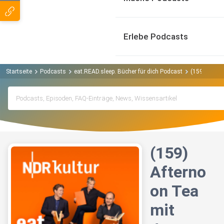
Erlebe Podcasts
Startseite
Podcasts
eat.READ.sleep. Bücher für dich Podcast
(159) After
(159)
Afterno
on Tea
mit